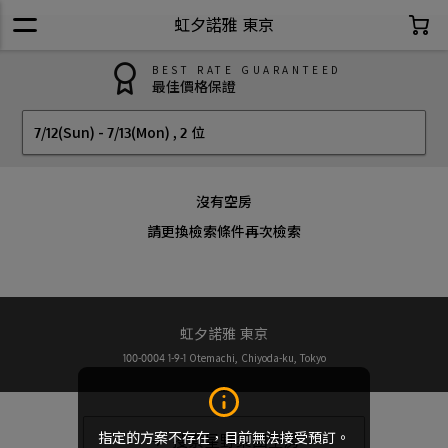
虹夕諾雅 東京
BEST RATE GUARANTEED
最佳價格保證
7/12(Sun)
-
7/13(Mon)
,
2 位
沒有空房
請更換檢索條件再次檢索
虹夕諾雅 東京
100-0004
1-9-1 Otemachi, Chiyoda-ku, Tokyo
指定的方案不存在，目前無法接受預訂。
搜索星野集團空房