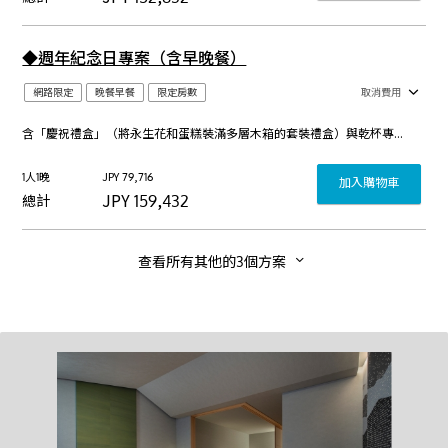
◆週年紀念日專案（含早晚餐）
網路限定
晚餐早餐
限定房數
取消費用
含「慶祝禮盒」（將永生花和蛋糕裝滿多層木箱的套裝禮盒）與乾杯專用「日本酒氣泡酒」的方案。 本方案包含早晚餐。 為了讓您能盡情感受草津溫泉街與「界 草津」設施的魅力，我們誠摯推薦您連住。預訂兩晚起，從第二晚開始的房費僅需首晚的一半左右。 期待您透過連住，深度體驗草津溫泉的趣致。 （亦接受一晚起訂。）
1人1晚
JPY
79,716
加入購物車
JPY
159,432
總計
查看所有其他的3個方案