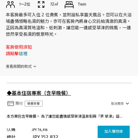
1〜2位
72㎡
Twin
本客房最多可入住 2 位貴賓，並附設私享露天風呂。您可以在大浴
場盡情領略名湯的魅力，亦可在客房內將身心交託給清澈的真湯。
正因為真湯質地溫和、低刺激，讓您能一邊感受草津的微風，一邊
悠然享受長湯的愜意時光。
客房使用須知
請點擊
這裡
查看房間的款式
◆基本住宿專案（含早晚餐）
預付
晚餐早餐
取消費用
本方案包含早晚餐。 為了讓您能盡情感受草津溫泉街與「界 草津」設施的魅力，我們誠摯推薦您連住。預訂兩晚起，從第二晚開始的房費僅需首晚的一半左右。 期待您透過連住，深度體驗草津溫泉的趣致。 （亦接受一晚起訂。）
1人1晚
JPY
76,416
加入購物車
JPY
152,832
總計