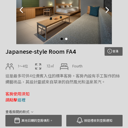
Japanese-style Room FA4
客滿
1〜4位
72㎡
Fourth
這是最多可供4位貴賓入住的標準客房。客房內設有手工製作的絲
綢藝術品，其設計靈感來自草津的自然風光和溫泉蒸汽。
客房使用須知
請點擊
這裡
查看房間的款式
其他日期的空房情形。
按這裡收到空房通知