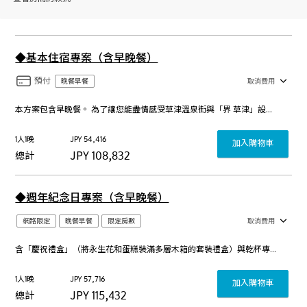
◆基本住宿專案（含早晚餐）
預付
晚餐早餐
取消費用
本方案包含早晚餐。 為了讓您能盡情感受草津溫泉街與「界 草津」設施的魅力，我們誠摯推薦您連住。預訂兩晚起，從第二晚開始的房費僅需首晚的一半左右。 期待您透過連住，深度體驗草津溫泉的趣致。 （亦接受一晚起訂。）
1人1晚
JPY
54,416
加入購物車
JPY
108,832
總計
◆週年紀念日專案（含早晚餐）
網路限定
晚餐早餐
限定房數
取消費用
含「慶祝禮盒」（將永生花和蛋糕裝滿多層木箱的套裝禮盒）與乾杯專用「日本酒氣泡酒」的方案。 本方案包含早晚餐。 為了讓您能盡情感受草津溫泉街與「界 草津」設施的魅力，我們誠摯推薦您連住。預訂兩晚起，從第二晚開始的房費僅需首晚的一半左右。 期待您透過連住，深度體驗草津溫泉的趣致。 （亦接受一晚起訂。）
1人1晚
JPY
57,716
加入購物車
JPY
115,432
總計