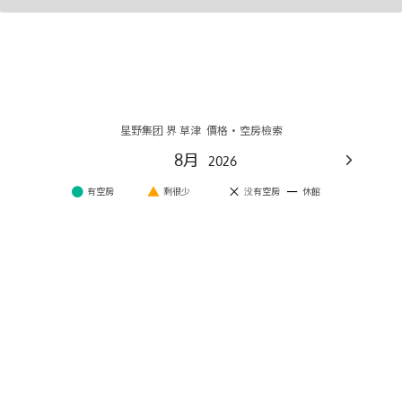
星野集团 界 草津 價格·空房檢索
8月
2026
●
▲
×
ー
有空房
剩很少
没有空房
休館
一
二
三
四
五
六
日
×
1
×
2
×
3
×
4
ー
5
ー
6
×
7
×
8
×
9
●
●
×
10
×
11
×
12
×
13
×
14
15
16
JPY
JPY
40,116
35,716
●
●
×
17
▲
18
▲
19
▲
20
21
▲
22
23
1
2
1
1