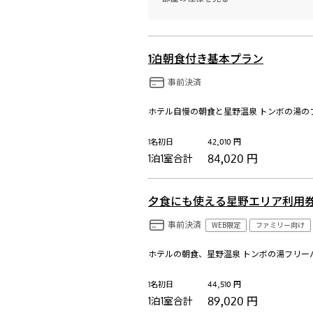
1泊朝食付き基本プラン
事前決済
1名初日
42,010
円
84,020
円
1泊1室合計
夕食にも使える星野エリア利用
事前決済
WEB限定
ファミリー向け
1名初日
44,510
円
89,020
円
1泊1室合計