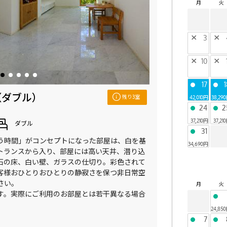
月
火
×
3
×
×
10
×
17
1
●
●
（ダブル）
残り3室
42,010円
38,29
24
2
●
●
37,210円
37,21
ダブル
31
●
う時間」がコンセプトになった部屋は、白を基
34,690円
トランスから入り、部屋には高い天井、潜り込
石の床、白い壁、ガラスの仕切り。彩色されて
客様おひとりおひとりの静寂さを保つ非日常空
さい。
月
火
す。実際にご利用のお部屋とは若干異なる場合
●
24,85
7
●
●