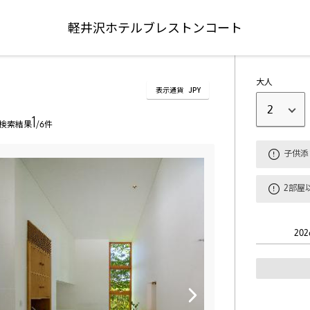
軽井沢ホテルブレストンコート
大人
表示通貨
JPY
2
1
検索結果
/6件
子供添
2部屋
202