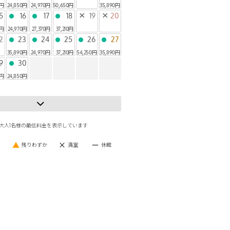
0円
24,850円
24,970円
50,650円
35,890円
5
16
17
18
×
19
×
20
●
●
●
0円
24,970円
27,370円
37,210円
2
23
24
25
26
27
●
●
●
●
●
35,890円
24,970円
37,210円
54,250円
35,890円
9
30
●
0円
24,850円
大人1名様の最低料金を表示しています
▲
×
ー
り
残りわずか
満室
休館