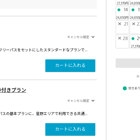
27,370円
24,85
14
1
●
●
24,850円
24,85
×
21
×
2
キャンセル規定
×
28
2
●
27,37
ホテル自慢の朝食と星野温泉 トンボの湯のフリーパスをセットにしたスタンダードなプランです。
カートに入れる
※
●
空きあ
券付きプラン
キャンセル規定
ホテルの朝食、星野温泉 トンボの湯フリーパスの基本プランに、星野エリアで利用できる共通券3,000円分がついたプランです。夕食はもちろん、ショッピングでも利用いただけます。
カートに入れる