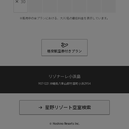
×
30
※販売中の全プランにおける、大人1名の最低料金を表示しています。
格安航空券付きプラン
リゾナーレ小浜島
907-1221
沖縄県八重山郡竹富町小浜2954
星野リゾート空室検索
Hoshino Resorts Inc.
©