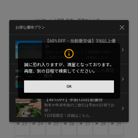
リゾナーレ小浜島 料金・空室カレンダー
6月
2025年
●
▲
×
ー
空きあり
残りわずか
満室
休館
月
火
水
木
金
土
日
×
1
誠に恐れ入りますが、満室となっております。
再度、別の日程で検索してください。
×
2
×
3
×
4
×
5
×
6
×
7
×
8
0円
0円
OK
×
9
×
10
×
11
×
12
×
13
×
14
×
15
×
16
×
17
×
18
×
19
×
20
×
21
×
22
×
23
×
24
×
25
×
26
×
27
×
28
×
29