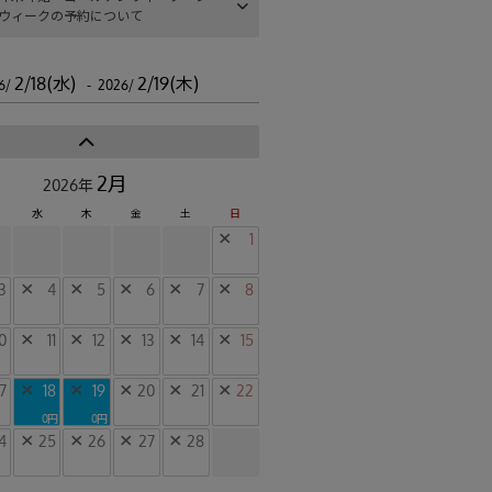
ウィークの予約について
2/18(水)
2/19(木)
6/
- 2026/
2月
2026年
水
木
金
土
日
×
1
3
×
4
×
5
×
6
×
7
×
8
0
×
11
×
12
×
13
×
14
×
15
17
×
18
×
19
×
20
×
21
×
22
0円
0円
4
×
25
×
26
×
27
×
28