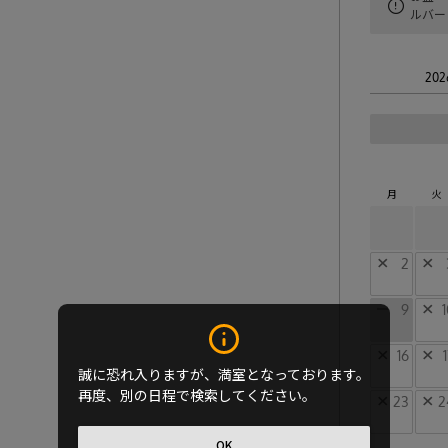
ルバー
202
月
火
×
2
×
ー
9
×
1
×
16
×
誠に恐れ入りますが、満室となっております。
再度、別の日程で検索してください。
×
23
×
2
OK