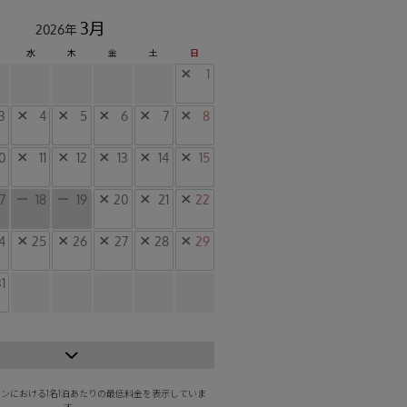
3月
2026年
水
木
金
土
日
×
1
3
×
4
×
5
×
6
×
7
×
8
0
×
11
×
12
×
13
×
14
×
15
17
ー
18
ー
19
×
20
×
21
×
22
4
×
25
×
26
×
27
×
28
×
29
1
ンにおける1名1泊あたりの最低料金を表示していま