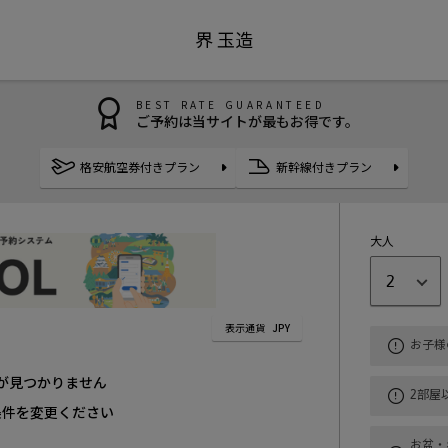
界 玉造
BEST RATE GUARANTEED
ご予約は当サイトが最もお得です。
格安航空券付きプラン
新幹線付きプラン
大人
2
表示通貨
JPY
お子様
が見つかりません
2部屋
条件を変更ください
お盆・