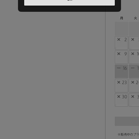
月
火
×
2
×
×
9
×
1
ー
16
ー
×
23
×
2
×
30
×
3
※販売中のプラ