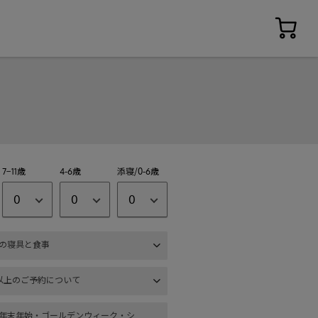
7−11歳
4-6歳
添寝/0-6歳
0
0
0
の寝具と食事
以上のご予約について
年末年始・ゴールデンウィーク・シ