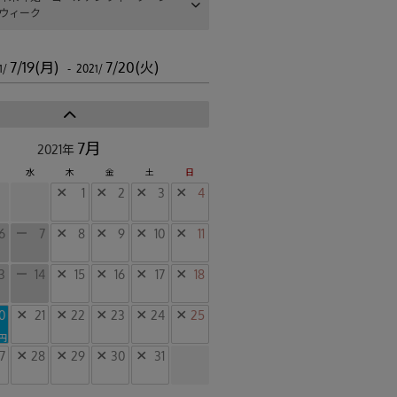
ウィーク
7/19(月)
7/20(火)
1/
- 2021/
7月
2021年
水
木
金
土
日
×
1
×
2
×
3
×
4
6
ー
7
×
8
×
9
×
10
×
11
3
ー
14
×
15
×
16
×
17
×
18
0
×
21
×
22
×
23
×
24
×
25
0円
7
×
28
×
29
×
30
×
31