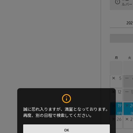
ルバー
202
月
火
×
5
ー
×
12
ー
1
×
19
×
2
誠に恐れ入りますが、満室となっております。
0円
再度、別の日程で検索してください。
×
26
×
2
OK