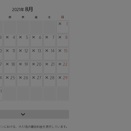
8月
2021年
水
木
金
土
日
×
1
3
×
4
×
5
×
6
×
7
×
8
0
×
11
×
12
×
13
×
14
×
15
17
×
18
×
19
×
20
×
21
×
22
4
×
25
×
26
×
27
×
28
×
29
1
ランにおける、大人1名の最低料金を表示しています。