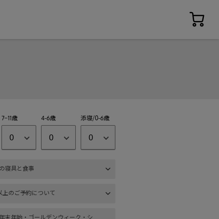
7−11歳
4-6歳
添寝/0-6歳
0
0
0
の寝具と食事
以上のご予約について
年末年始・ゴールデンウィーク・シ