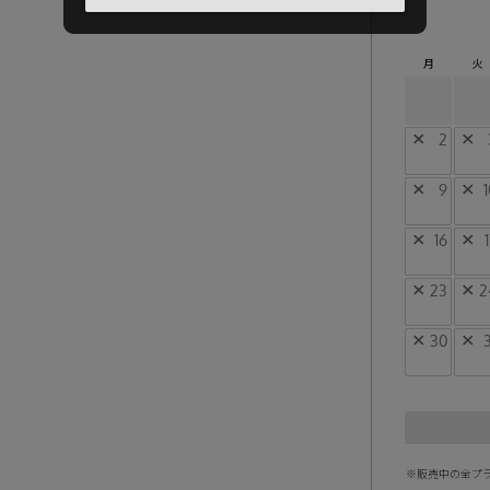
月
火
×
2
×
×
9
×
1
×
16
×
×
23
×
2
×
30
×
3
※販売中の全プ