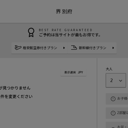
界 別府
BEST RATE GUARANTEED
ご予約は当サイトが最もお得です。
格安航空券付きプラン
新幹線付きプラン
大人
表示通貨
JPY
2
が見つかりません
条件を変更ください
お子様
2部屋
お盆・