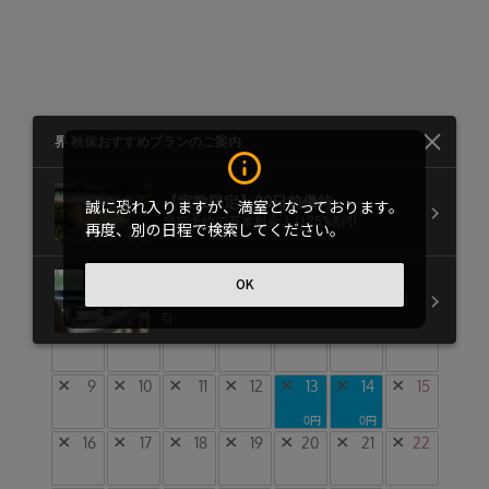
界 秋保 料金・空室カレンダー
2月
2026年
誠に恐れ入りますが、満室となっております。
●
▲
×
ー
空きあり
残りわずか
満室
休館
再度、別の日程で検索してください。
月
火
水
木
金
土
日
×
1
OK
×
2
×
3
×
4
×
5
×
6
×
7
×
8
×
9
×
10
×
11
×
12
×
13
×
14
×
15
0円
0円
×
16
×
17
×
18
×
19
×
20
×
21
×
22