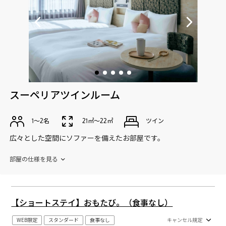
スーペリアツインルーム
1〜2名
21㎡〜22㎡
ツイン
広々とした空間にソファーを備えたお部屋です。
部屋の仕様を見る
【ショートステイ】おもたび。（食事なし）
WEB限定
スタンダード
食事なし
キャンセル規定