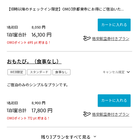
【18時以降のチェックイン限定】OMO3京都東寺にお得にご宿泊いただけるプランです。
カートに入れる
1名初日
8,050
円
16,100
円
1泊1室合計
格安航空券付きプラン
OMOポイント 695 pt 貯まる！
おもたび。（食事なし）
WEB限定
スタンダード
食事なし
キャンセル規定
ご宿泊のみのシンプルなプランです。
カートに入れる
1名初日
8,900
円
17,800
円
1泊1室合計
格安航空券付きプラン
OMOポイント 772 pt 貯まる！
残り3プランをすべて見る