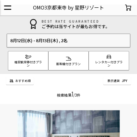
OMO3京都東寺 by 星野リゾート
BEST RATE GUARANTEED
ご予約は当サイトが最もお得です。
8月12日(水)
-
8月13日(木)
,
2名
格安航空券付きプラ
レンタカー付きプラ
新幹線付きプラン
ン
ン
おすすめ順
表示通貨
JPY
1
検索結果
/3件