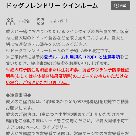
ドッグフレンドリー ツインルーム
満室
1〜2名
17㎡〜19㎡
愛犬と一緒にお泊りいただけるツインタイプのお部屋です。客室
内に愛犬用のトイレや食器などを取り揃えております。愛犬と一
緒に快適なホテル滞在をお楽しみください。
※ご予約時には予め
愛犬ルーム利用規約（PDF）と注意事項
をご
※狂犬病予防注射済証または注射済票、混合ワクチン予防接種証
明書(もしくは抗体検査結果証明書)のコピーをお持ちいただけな
い場合、ご宿泊いただけません。
◆注意事項◆
愛犬のご宿泊料は、1泊1頭あたり￥5,093円(税込)を現地でご精算
お願いします。
愛犬のご宿泊は、1室につき中型犬2頭までご利用いただけます。
館内をご移動の際はリードをご使用ください。※愛犬同伴不可エ
リア:OMOべース、ライブラリー
愛犬がお部屋でお留守番する際は、常設ケージでのお留守番をお