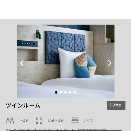
ツインルーム
満室
1〜2名
17㎡〜19㎡
ツイン
おふたりでゆったりと過ごせるベッド2台のお部屋です。