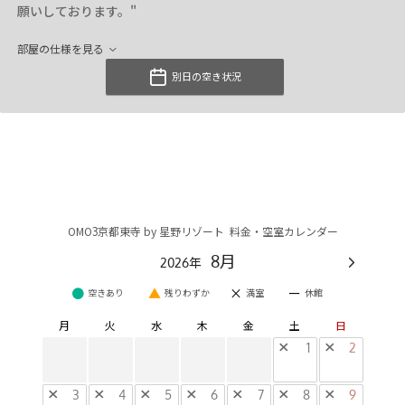
願いしております。"
部屋の仕様を見る
別日の空き状況
OMO3京都東寺 by 星野リゾート 料金・空室カレンダー
8月
2026年
●
▲
×
ー
空きあり
残りわずか
満室
休館
月
火
水
木
金
土
日
×
1
×
2
×
3
×
4
×
5
×
6
×
7
×
8
×
9