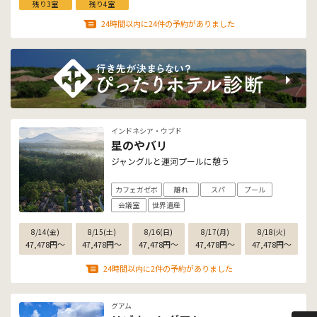
残り3室
残り4室
24時間以内に24件の予約がありました
インドネシア・ウブド
星のやバリ
ジャングルと運河プールに憩う
カフェガゼボ
離れ
スパ
プール
会議室
世界遺産
8/14(金)
8/15(土)
8/16(日)
8/17(月)
8/18(火)
47,478
円
〜
47,478
円
〜
47,478
円
〜
47,478
円
〜
47,478
円
〜
24時間以内に2件の予約がありました
グアム