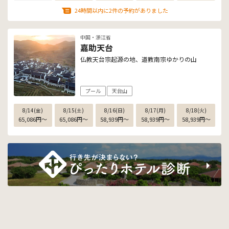
24時間以内に2件の予約がありました
中国・浙江省
嘉助天台
仏教天台宗起源の地、道教南宗ゆかりの山
プール
天台山
8/14(金)
8/15(土)
8/16(日)
8/17(月)
8/18(火)
65,086
円
〜
65,086
円
〜
58,939
円
〜
58,939
円
〜
58,939
円
〜