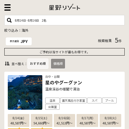
8月14日 - 8月16日
2名
絞り込み：海外
5
検索結果
JPY
件
表示通貨
ご予約は当サイトが最もお得です。
おすすめ順
価格順
並べ替え：
台中・谷關
星のやグーグァン
温泉渓谷の楼閣で湯治
温泉
露天風呂付き客室
スパ
プール
会議室
8/14(金)
8/15(土)
8/16(日)
8/17(月)
8/18(火)
48,587
円
〜
54,660
円
〜
42,513
円
〜
48,587
円
〜
48,587
円
〜