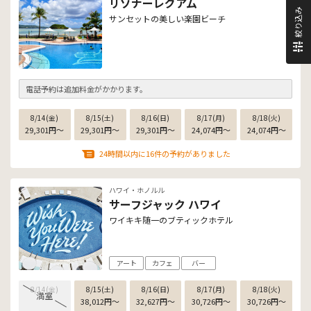
リゾナーレグアム
絞り込み
サンセットの美しい楽園ビーチ
電話予約は追加料金がかかります。
8/14(金)
8/15(土)
8/16(日)
8/17(月)
8/18(火)
29,301
円
〜
29,301
円
〜
29,301
円
〜
24,074
円
〜
24,074
円
〜
24時間以内に16件の予約がありました
ハワイ・ホノルル
サーフジャック ハワイ
ワイキキ随一のブティックホテル
アート
カフェ
バー
8/14(金)
8/15(土)
8/16(日)
8/17(月)
8/18(火)
満室
38,012
円
〜
32,627
円
〜
30,726
円
〜
30,726
円
〜