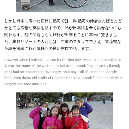
しかし日本に着いた初日に熱海では、界
熱海の仲居さんほとんど
がとても流暢な英語を話すので、私が日本語を全く話せないにも
関わらず、何の問題もなく旅行が出来ることに本当に驚きまし
た。星野リゾートの人たちは、年輩のスタッフでさえ、皆流暢な
英語を洗練された気持ちの良い態度で話します。
However, when I arrived in Japan for the first day. I was so shocked that in
Atami that many of the waitress in Kai Atami speak English pretty fluently
and I had no problem for traveling without any skill of Japanese. People
here, even those old staffs of Hoshino Resort all speak fluent English with
elegant and nice attitudes.