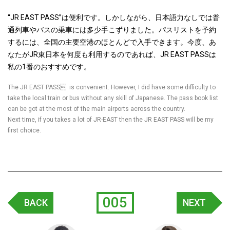
“JR EAST PASS”
は便利です。しかしながら、日本語力なしでは普
通列車やバスの乗車には多少手こずりました。パスリストを予約
するには、全国の主要空港のほとんどで入手できます。
今度、あ
なたが
JR東日本
を何度も利用するのであれば、
JR EAST PASS
は
私の
1
番のおすすめです。
The JR EAST PASS is convenient. However, I did have some difficulty to
take the local train or bus without any skill of Japanese. The pass book list
can be got at the most of the main airports across the country.
Next time, if you takes a lot of JR-EAST then the JR EAST PASS will be my
first choice.
005
BACK
NEXT