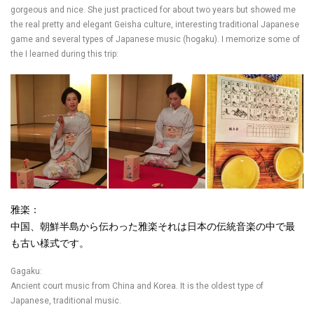
gorgeous and nice. She just practiced for about two years but showed me
the real pretty and elegant Geisha culture, interesting traditional Japanese
game and several types of Japanese music (hogaku). I memorize some of
the I learned during this trip:
雅楽：
中国、朝鮮半島から伝わった雅楽それは日本の伝統音楽の中で最
も古い様式です。
Gagaku:
Ancient court music from China and Korea. It is the oldest type of
Japanese, traditional music.