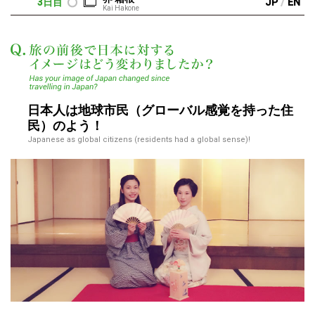
/
3日目
JP
EN
Kai Hakone
この度を通して、日
日本人は地球市民（グローバル感覚を持った住
民）のよう！
Japanese as global citizens (residents had a global sense)!