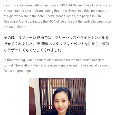
I lost my school umbrella when I was in MOA Art Gallery. I was kind of worry
since it rained a lot in Atami during that time. Then I told this incidents to
the girl who were in the hotel. To my great surprise, the people in Jan
Resonare Atami contacted the MOA office and sent the umbrella directly to
the Kai Hakone.
その晩、リゾナーレ 熱海では、ツリーハウスやライトトンネルを
見せてくれました。
界
箱根
のスタッフはイベントを用意し、特別
なデザートでもてなしてくれました。
In that evening, Jan Resonare also showed us the tree house and light
tunnel. The staffs of Kai Hakone even prepare event made special dessert
for us as greetings.