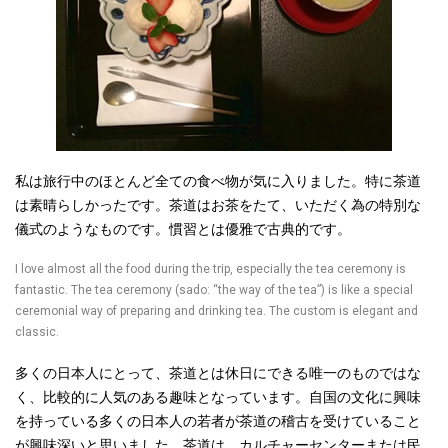
私は旅行中のほとんど全ての食べ物が気に入りました。特に茶道
は素晴らしかったです。茶道はお茶をたて、いただく為の特別な
儀式のようなものです。慣習とは優雅で古典的です。
I love almost all the food during the trip, especially the tea ceremony is
fantastic. The tea ceremony (sado: “the way of the tea”) is like a special
ceremonial way of preparing and drinking tea. The custom is elegant and
classic.
多くの日本人にとって、茶道とは休日にできる唯一のものではな
く、比較的に人気のある趣味となっています。自国の文化に興味
を持っている多くの日本人の若者が茶道の稽古を受けていること
が興味深いと思いました。茶道は、カルチャーセンターまたは民