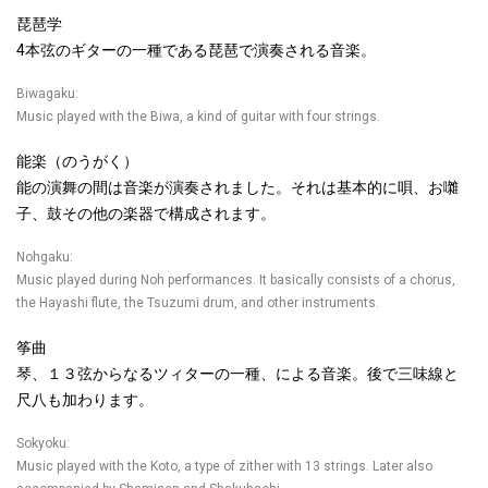
琵琶学
4
本弦のギターの一種である琵琶で演奏される音楽。
Biwagaku:
Music played with the Biwa, a kind of guitar with four strings.
能楽（のうがく）
能の演舞の間は音楽が演奏されました。それは基本的に唄、お囃
子、鼓その他の楽器で構成されます。
Nohgaku:
Music played during Noh performances. It basically consists of a chorus,
the Hayashi flute, the Tsuzumi drum, and other instruments.
筝曲
琴、１３弦からなるツィターの一種、による音楽。後で三味線と
尺八も加わります。
Sokyoku:
Music played with the Koto, a type of zither with 13 strings. Later also