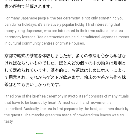
家の座敷で開催されます。
For many Japanese people, the tea ceremony is not only something you
can do for holidays, it’s a relatively popular hobby. I find interesting that
many young Japanese, who are interested in their own culture, take tea
ceremony lessons. Tea ceremonies are held in traditional Japanese rooms
in cultural community centres or private houses.
京都で略式の茶道を体験しましたが、多くの作法を心から学ばな
ければならないものでした。ほとんどの個々の手の動きは規則と
して定められています。基本的に、お茶ははじめにホストによっ
て用意され、それからゲストが飲みます。粉末のお茶から作る抹
茶はとてもおいしかったです。
I tried one of the brief tea ceremony in Kyoto, itself consists of many rituals
that have to be learned by heart. Almost each hand movement is
prescribed. Basically, the tea is first prepared by the host, and then drunk by
the guests. The matcha green tea made of powdered tea leaves was so
tasty.