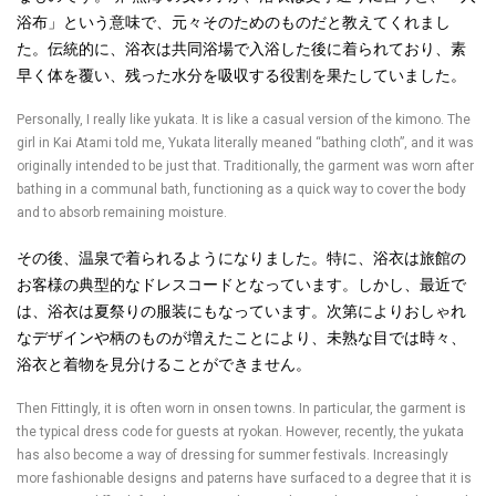
浴布」という意味で、元々そのためのものだと教えてくれまし
た。伝統的に、浴衣は共同浴場で入浴した後に着られており、素
早く体を覆い、残った水分を吸収する役割を果たしていました。
Personally, I really like yukata. It is like a casual version of the kimono. The
girl in Kai Atami told me, Yukata literally meaned “bathing cloth”, and it was
originally intended to be just that. Traditionally, the garment was worn after
bathing in a communal bath, functioning as a quick way to cover the body
and to absorb remaining moisture.
その後、温泉で着られるようになりました。特に、浴衣は旅館の
お客様の典型的なドレスコードとなっています。しかし、最近で
は、浴衣は夏祭りの服装にもなっています。次第によりおしゃれ
なデザインや柄のものが増えたことにより、未熟な目では時々、
浴衣と着物を見分けることができません。
Then Fittingly, it is often worn in onsen towns. In particular, the garment is
the typical dress code for guests at ryokan. However, recently, the yukata
has also become a way of dressing for summer festivals. Increasingly
more fashionable designs and paterns have surfaced to a degree that it is