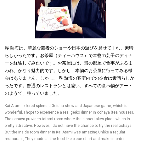
界
熱海は、華麗な芸者のショーや日本の遊びを見せてくれ、素
晴
らしかったです。お茶屋（ティーハウス）で本物の芸子のディナ
ーを経験してみたいです。お茶屋には、畳の部屋で食事がふるま
われ、かなり魅力的です。しかし、本物のお茶屋に行ってみる機
会はありません。しかし、
界
熱海
の客室内での夕食は素晴らしか
ったです。普通のレストランとは違い、すべての食べ物がアート
のようで、整っていました。
Kai Atami offered splendid Geisha show and Japanese game, which is
wonderful. I hope to experience a real geiko dinner in ochaya (tea houses).
The ochaya provides tatami room where the dinner takes place which is
pretty attractive. However, I do not have the chance to try the real ochaya.
But the inside room dinner in Kai Atami was amazing.Unlike a regular
restaurant, They made all the food like piece of art and make in order.