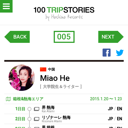
OP
ロジェクトについて
005
BACK
NEXT
レポート
Faceb
T
LISH
中国
Miao He
大学院生＆ライター
箱根&熱海エリア
2015.1.20
〜
1.23
界 熱海
/
1日目
JP
EN
Kai Atami
リゾナーレ 熱海
/
2日目
JP
EN
Risonare Atami
界 箱根