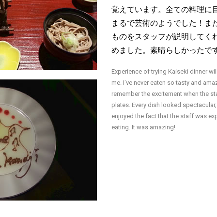
覚えています。全ての料理に
まるで芸術のようでした！ま
ものをスタッフが説明してく
めました。素晴らしかったで
Experience of trying Kaiseki dinner wil
me. I’ve never eaten so tasty and amaz
remember the excitement when the st
plates. Every dish looked spectacular, i
enjoyed the fact that the staff was ex
eating. It was amazing!