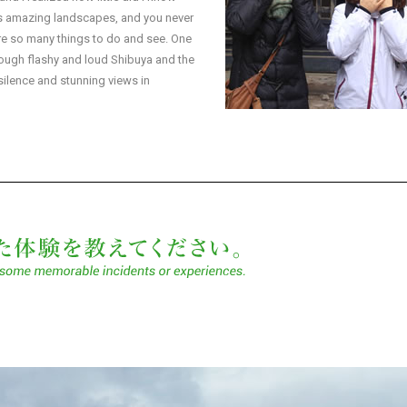
s amazing landscapes, and you never
re so many things to do and see. One
ough flashy and loud Shibuya and the
silence and stunning views in
記憶に残った体験を教え