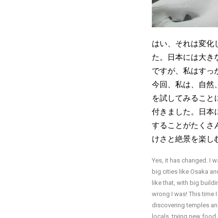
はい、それは変化
た。日本には大き
ですが、私はすっ
今回、私は、自然
を試してみること
付きました。日本
することがたくさ
けさと絶景を楽し
Yes, it has changed. I w
big cities like Osaka a
like that, with big bui
wrong I was! This time 
discovering temples and
locals, trying new food 