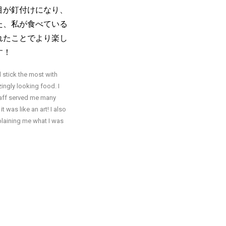
目が釘付けになり、
た、私が食べている
れたことでより楽し
す！
l stick the most with
ingly looking food. I
aff served me many
t was like an art! I also
plaining me what I was