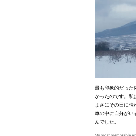
最も印象的だった
かったのです。私
まさにその日に晴
車の中に自分がい
んでした。
My most memorable expe