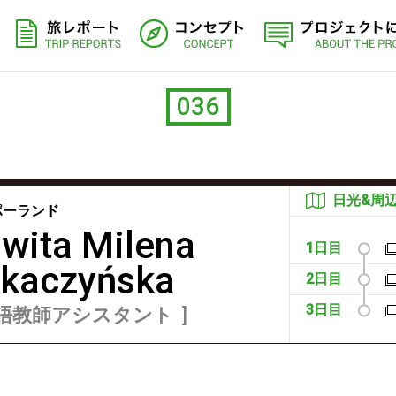
旅レポート
コンセプト
036
日光&周
ポーランド
wita Milena
1日目
kaczyńska
2日目
3日目
語教師アシスタント