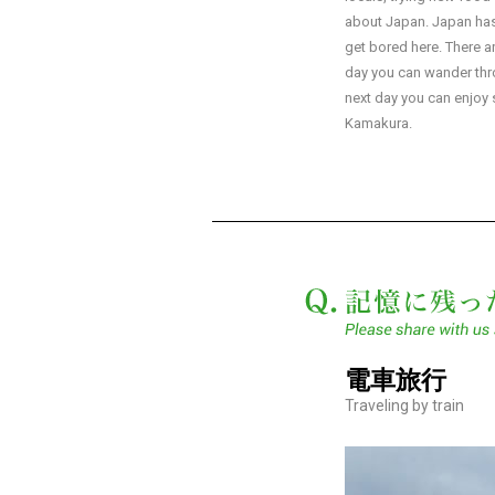
about Japan. Japan ha
get bored here. There a
day you can wander thr
next day you can enjoy 
Kamakura.
電車旅行
Traveling by train