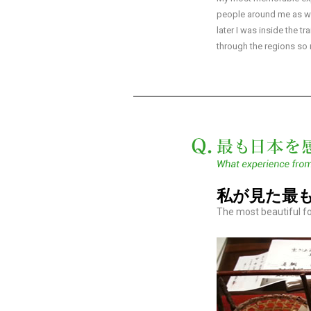
people around me as wel
later I was inside the t
through the regions so
私が見た最
The most beautiful fo