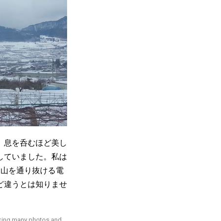
、息を呑むほど美し
していました。私は
た山を通り抜ける電
ど違うとは知りませ
aking many photos and