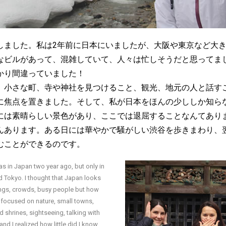
しました。私は2年前に日本にいましたが、大阪や東京など大
なビルがあって、混雑していて、人々は忙しそうだと思ってま
かり間違っていました！
、小さな町、寺や神社を見つけること、観光、地元の人と話す
に焦点を置きました。そして、私が日本をほんの少ししか知ら
には素晴らしい景色があり、ここでは退屈することなんてあり
んあります。ある日には華やかで騒がしい渋谷を歩きまわり、
むことができるのです。
as in Japan two year ago, but only in
nd Tokyo. I thought that Japan looks
ldings, crowds, busy people but how
I focused on nature, small towns,
 shrines, sightseeing, talking with
and I realized how little did I know