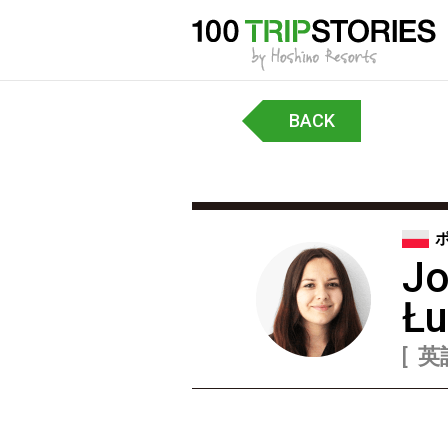
BACK
Jo
Łu
英