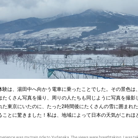
体験は、湯田中へ向かう電車に乗ったことでした。その景色は
はたくさん写真を撮り、周りの人たちも同じように写真を撮影
れた東京にいたのに、たった2時間後にたくさんの雪に囲まれ
ることに驚きました！私は、地域によって日本の天気がこれほ
rience was my train ride to Yudanaka. The views were breathtaking. I was t