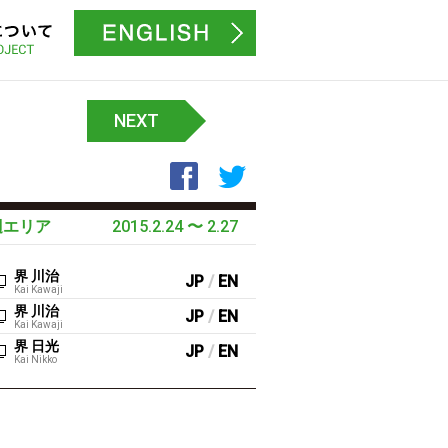
プロジェクトについて
募集サイトはこちら
NEXT
Facebookでシェア
Twitterでシェア
辺エリア
2015.2.24
〜
2.27
界 川治
JP
/
EN
Kai Kawaji
界 川治
JP
/
EN
Kai Kawaji
界 日光
JP
/
EN
Kai Nikko