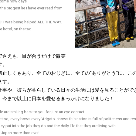
ecome now days,
 the biggest lie i have ever read from
 I was being helped ALL THE WAY.
he hotel, on the taxi.
でさえも、目が合うだけで微笑
す。
儀正しくもあり、全てのおじぎに、全ての”ありがとう”に、こ
ます。
仕事や、彼らが暮らしている日々の生活には愛を見ることがで
、今まで以上に日本を愛せるきっかけになりました！
e are smiling back to you for just an eye contact.
 too, every bows every ‘Arigato’ shows this nation is full of politeness and re
hey put into the job they do and the daily life that they are living with.
 Japan more than ever!