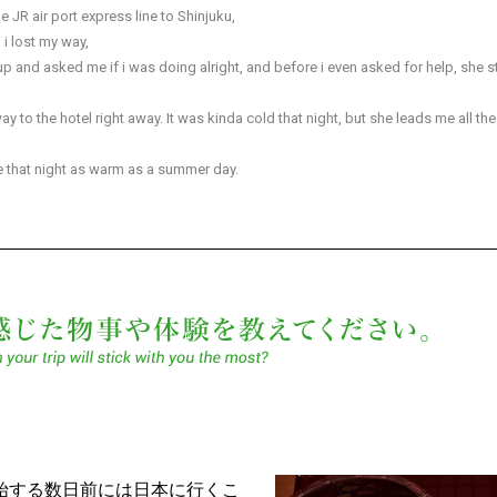
the JR air port express line to Shinjuku,
 i lost my way,
up and asked me if i was doing alright, and before i even asked for help, she s
y to the hotel right away. It was kinda cold that night, but she leads me all th
 that night as warm as a summer day.
最も日
！
始する数日前には日本に行くこ