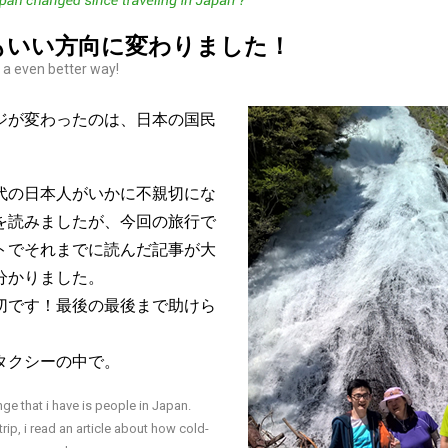
もいい方向に変わりました！
n a even better way!
ジが変わったのは、日本の国民
代の日本人がいかに不親切にな
を読みましたが、今回の旅行で
トでそれまでに読んだ記事が大
分かりました。
切です！最後の最後まで助けら
タクシーの中で。
e that i have is people in Japan.
trip, i read an article about how cold-