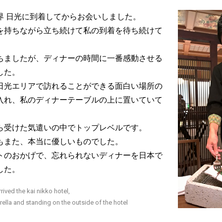
界 日光に到着してからお会いしました。
を持ちながら立ち続けて私の到着を待ち続けて
ちましたが、ディナーの時間に一番感動させる
した。
日光エリアで訪れることができる面白い場所の
入れ、私のディナーテーブルの上に置いていて
ら受けた気遣いの中でトップレベルです。
もまた、本当に優しいものでした。
トのおかげで、忘れられないディナーを日本で
した。
rrived the kai nikko hotel,
lla and standing on the outside of the hotel