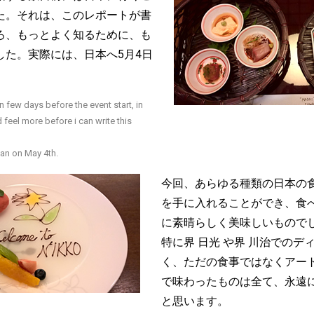
た。それは、このレポートが書
ろ、もっとよく知るために、も
した。実際には、日本へ5月4日
 few days before the event start, in
feel more before i can write this
pan on May 4th.
今回、あらゆる種類の日本の
を手に入れることができ、食
に素晴らしく美味しいもので
特に界 日光 や界 川治でのデ
く、ただの食事ではなくアー
で味わったものは全て、永遠
と思います。