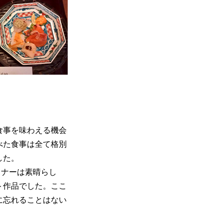
食事を味わえる機会
べた食事は全て格別
した。
ィナーは素晴らし
ト作品でした。ここ
に忘れることはない