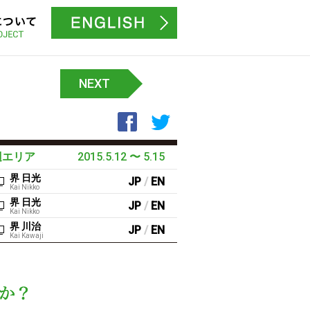
プロジェクトについて
募集サイトはこちら
NEXT
Facebookでシェア
Twitterでシェア
辺エリア
2015.5.12
〜
5.15
界 日光
JP
/
EN
Kai Nikko
界 日光
JP
/
EN
Kai Nikko
界 川治
JP
/
EN
Kai Kawaji
この度を通して、日本に対するイメージは変わりました