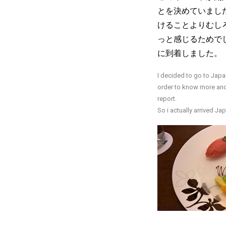
とを決めていまし
けることよりむし
っと感じるためで
に到着しました。
I decided to go to Japan
order to know more and 
report.
So i actually arrived Ja