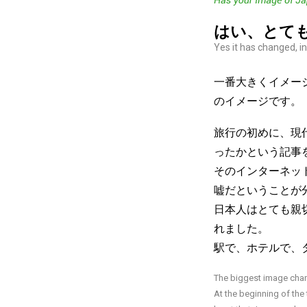
はい、とて
Yes it has changed, i
一番大きくイメー
のイメージです。
旅行の初めに、現
ったかという記事
そのインターネッ
嘘だということが
日本人はとても親
れました。
駅で、ホテルで、
The biggest image chang
At the beginning of the 