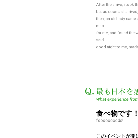
After the arrive, i took 
but as soon as I arrived,
then, an old lady came 
map
for me, and found the wa
said
good night to me, made
食べ物です
foooooooods!
このイベントが開