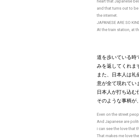
heart that Japanese b
and that turns out to be
the internet.
JAPANESE ARE SO KIND!
At the train station, at t
道を歩いている時
みを返してくれま
また、日本人は礼
意が全て現れてい
日本人が打ち込む
そのような事柄が
Even on the street peopl
And Japanese are polite
i can see the love that t
That makes me love the