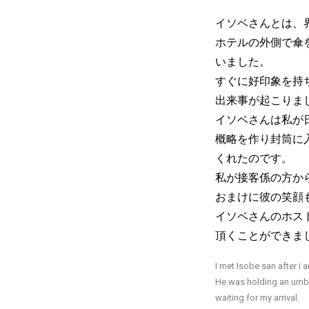
イソベさんとは、
ホテルの外側で傘
いました。
すぐに好印象を持
出来事が起こりま
イソベさんは私が
概略を作り封筒に
くれたのです。
私が接客係の方か
おまけに彼の笑顔
イソベさんのホス
頂くことができま
I met Isobe san after i a
He was holding an umbre
waiting for my arrival.