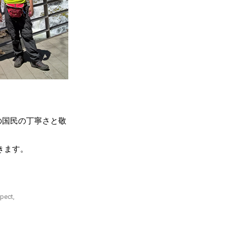
の国民の丁寧さと敬
きます。
spect,