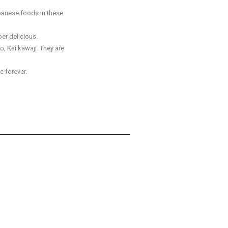
apanese foods in these
er delicious.
ko, Kai kawaji. They are
me forever.
たが出会った日本の人を紹介してください。