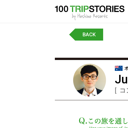
BACK
Ju
コ