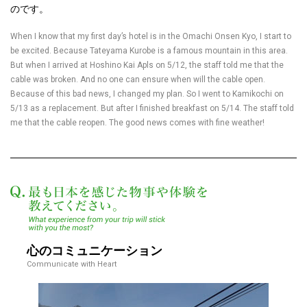
のです。
When I know that my first day’s hotel is in the Omachi Onsen Kyo, I start to
be excited. Because Tateyama Kurobe is a famous mountain in this area.
But when I arrived at Hoshino Kai Apls on 5/12, the staff told me that the
cable was broken. And no one can ensure when will the cable open.
Because of this bad news, I changed my plan. So I went to Kamikochi on
5/13 as a replacement. But after I finished breakfast on 5/14. The staff told
me that the cable reopen. The good news comes with fine weather!
最も日本を感じた物
心のコミュニケーション
Communicate with Heart