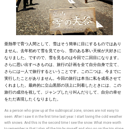
亜熱帯で育つ人間として、雪はそう簡単に目にするものではあり
ません。去年初めて雪を見てから、雪のある寒い天候が大好きに
なりました。ですので、雪を見るのは今回で二回目になります。
さらに思い出すべきものは、旅行の計画を全て自分自身で立て、
さらには一人で旅行するということです。この二つは、今までに
実行したことがありません。今回の旅行は本当に私を成長させて
くれました。最終的に立山黒部の頂上に到着したときには、この
旅行の成功を祝して。ジャンプしたり叫んだりして、自分の幸せ
をただ表現したくなりました。
As a person who grow up at the subtropical zone, snows are not easy to
seen. After I saw it in the first time last year. I start loving the cold weather
with snows. And this is the second time I see the snow. What more worth
to remember is that I plan all the trip by myself and also go on the trip alone.