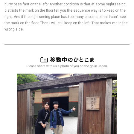
hurry pass fast on the left? Another condition is that at some sightseeing
districts the mark on the floor tell you the sequence way is to keep on the
right. And if the sightseeing place has too many people so that I can’t see
the mark on the floor. Then I will still keep on the left. That makes me in the
wrong side.
移動中のひ