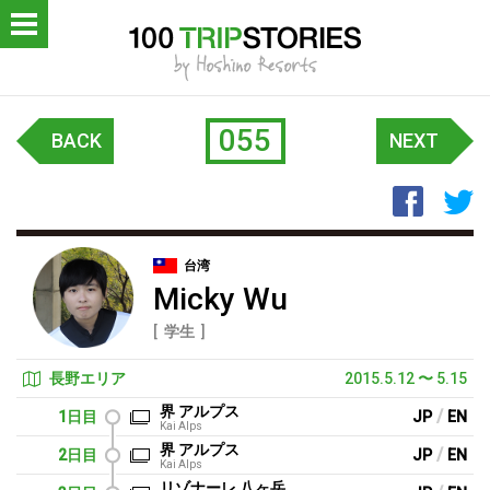
OP
ロジェクトについて
055
BACK
NEXT
レポート
Faceb
T
LISH
台湾
Micky Wu
学生
長野エリア
2015.5.12
〜
5.15
界 アルプス
/
1日目
JP
EN
Kai Alps
界 アルプス
/
2日目
JP
EN
Kai Alps
リゾナーレ 八ヶ岳