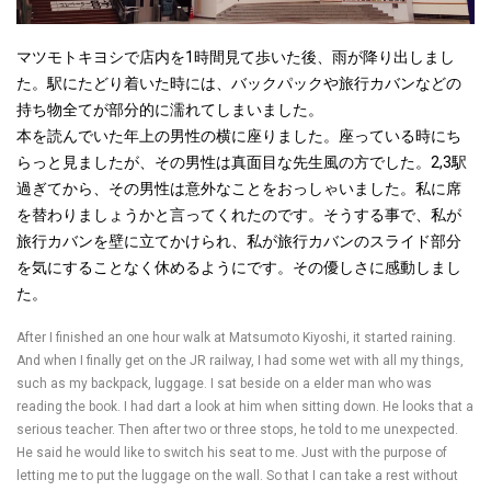
マツモトキヨシで店内を1時間見て歩いた後、雨が降り出しまし
た。駅にたどり着いた時には、バックパックや旅行カバンなどの
持ち物全てが部分的に濡れてしまいました。
本を読んでいた年上の男性の横に座りました。座っている時にち
らっと見ましたが、その男性は真面目な先生風の方でした。2,3駅
過ぎてから、その男性は意外なことをおっしゃいました。私に席
を替わりましょうかと言ってくれたのです。そうする事で、私が
旅行カバンを壁に立てかけられ、私が旅行カバンのスライド部分
を気にすることなく休めるようにです。その優しさに感動しまし
た。
After I finished an one hour walk at Matsumoto Kiyoshi, it started raining.
And when I finally get on the JR railway, I had some wet with all my things,
such as my backpack, luggage. I sat beside on a elder man who was
reading the book. I had dart a look at him when sitting down. He looks that a
serious teacher. Then after two or three stops, he told to me unexpected.
He said he would like to switch his seat to me. Just with the purpose of
letting me to put the luggage on the wall. So that I can take a rest without