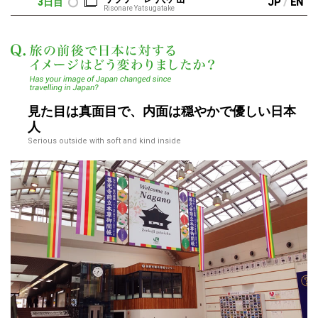
/
3日目
JP
EN
Risonare Yatsugatake
この度を通して、日
見た目は真面目で、内面は穏やかで優しい日本
人
Serious outside with soft and kind inside