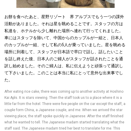
お餅を食べたあと、星野リゾート 界 アルプスでもう一つの課外
活動がありました。それは星を眺めることです。スタッフの方は
私達を、ホテルから少し離れた場所へ連れて行ってくれました。
車にはスタッフを除いて、中国からのカップルが一組と、日本人
のカップルが一組、そして私の5人が乗っていました。星を眺める
場所に到着して、スタッフが日本語で早口で話し、話したいこと
を話し終えた後、日本人のご婦人がスタッフが話されたことを通
訳し始めました。そのご婦人は、私に伝えようと頑張って通訳し
て下さいました。このことは本当に私にとって意外な出来事でし
た。
After eating rice cake, there was coming up to another activity at Hoshino
Kai Apls. It is stars viewing. Then the staff took us to a place where it is a
little far from the hotel. There were five people on the car except the staff, a
couple form China, a Japanese couple, and me. When we arrived the star
viewing place, the staff spoke quickly in Japanese. After the staff finished
what he wanted to tell. The Japanese madam started translating what the
staff said. The Japanese madam tried her best to translate for me. This