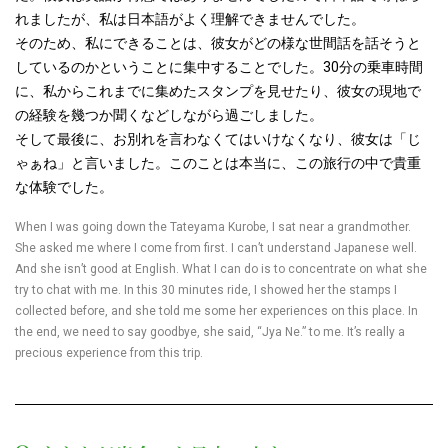
れましたが、私は日本語がよく理解できませんでした。
そのため、私にできることは、彼女がどの様な世間話を話そうと
しているのかということに集中することでした。30分の乗車時間
に、私からこれまでに集めたスタンプを見せたり、彼女の現地で
の経験を幾つか聞くなどしながら過ごしました。
そして最後に、お別れを言わなくてはいけなくなり、彼女は「じ
ゃぁね」と言いました。このことは本当に、この旅行の中で貴重
な体験でした。
When I was going down the Tateyama Kurobe, I sat near a grandmother.
She asked me where I come from first. I can’t understand Japanese well.
And she isn’t good at English. What I can do is to concentrate on what she
try to chat with me. In this 30 minutes ride, I showed her the stamps I
collected before, and she told me some her experiences on this place. In
the end, we need to say goodbye, she said, “Jya Ne.” to me. It’s really a
precious experience from this trip.