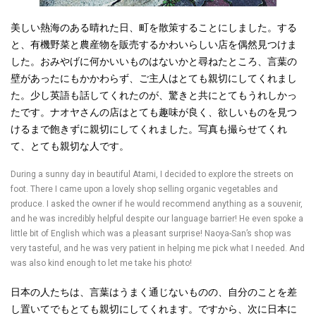
美しい熱海のある晴れた日、町を散策することにしました。する
と、有機野菜と農産物を販売するかわいらしい店を偶然見つけま
した。おみやげに何かいいものはないかと尋ねたところ、言葉の
壁があったにもかかわらず、ご主人はとても親切にしてくれまし
た。少し英語も話してくれたのが、驚きと共にとてもうれしかっ
たです。ナオヤさんの店はとても趣味が良く、欲しいものを見つ
けるまで飽きずに親切にしてくれました。写真も撮らせてくれ
て、とても親切な人です。
During a sunny day in beautiful Atami, I decided to explore the streets on
foot. There I came upon a lovely shop selling organic vegetables and
produce. I asked the owner if he would recommend anything as a souvenir,
and he was incredibly helpful despite our language barrier! He even spoke a
little bit of English which was a pleasant surprise! Naoya-San’s shop was
very tasteful, and he was very patient in helping me pick what I needed. And
was also kind enough to let me take his photo!
日本の人たちは、言葉はうまく通じないものの、自分のことを差
し置いてでもとても親切にしてくれます。ですから、次に日本に