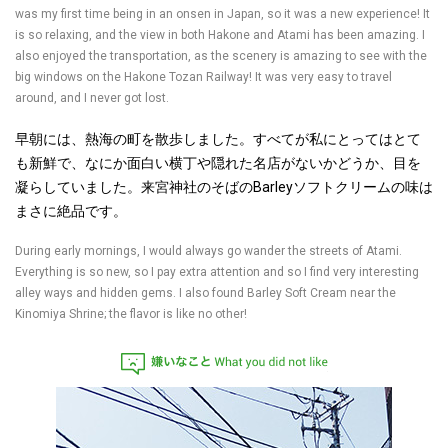
was my first time being in an onsen in Japan, so it was a new experience! It
is so relaxing, and the view in both Hakone and Atami has been amazing. I
also enjoyed the transportation, as the scenery is amazing to see with the
big windows on the Hakone Tozan Railway! It was very easy to travel
around, and I never got lost.
早朝には、熱海の町を散歩しました。すべてが私にとってはとて
も新鮮で、なにか面白い横丁や隠れた名店がないかどうか、目を
凝らしていました。来宮神社のそばのBarleyソフトクリームの味は
まさに絶品です。
During early mornings, I would always go wander the streets of Atami.
Everything is so new, so I pay extra attention and so I find very interesting
alley ways and hidden gems. I also found Barley Soft Cream near the
Kinomiya Shrine; the flavor is like no other!
嫌いなこと