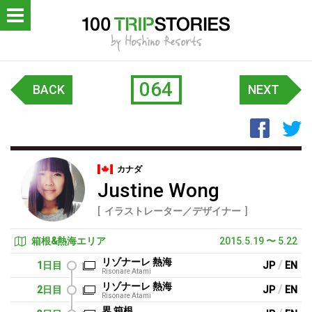
OP
ロジェクトについて
064
BACK
NEXT
レポート
Faceb
T
LISH
カナダ
Justine Wong
イラストレーター／デザイナー
箱根&熱海エリア
2015.5.19
〜
5.22
リゾナーレ 熱海
/
1日目
JP
EN
Risonare Atami
リゾナーレ 熱海
/
2日目
JP
EN
Risonare Atami
界 箱根