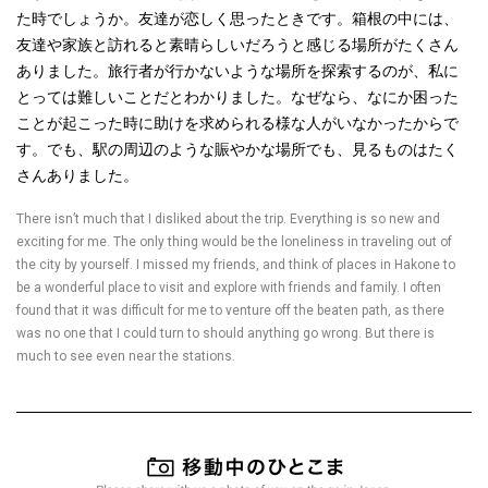
た時でしょうか。友達が恋しく思ったときです。箱根の中には、
友達や家族と訪れると素晴らしいだろうと感じる場所がたくさん
ありました。旅行者が行かないような場所を探索するのが、私に
とっては難しいことだとわかりました。なぜなら、なにか困った
ことが起こった時に助けを求められる様な人がいなかったからで
す。でも、駅の周辺のような賑やかな場所でも、見るものはたく
さんありました。
There isn’t much that I disliked about the trip. Everything is so new and
exciting for me. The only thing would be the loneliness in traveling out of
the city by yourself. I missed my friends, and think of places in Hakone to
be a wonderful place to visit and explore with friends and family. I often
found that it was difficult for me to venture off the beaten path, as there
was no one that I could turn to should anything go wrong. But there is
much to see even near the stations.
移動中のひ