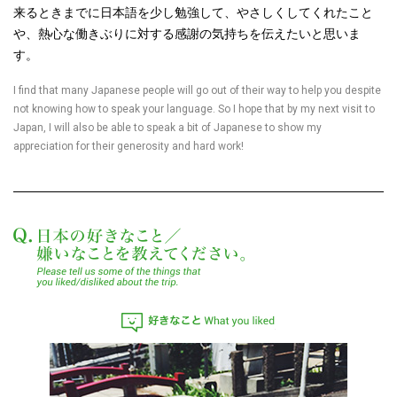
来るときまでに日本語を少し勉強して、やさしくしてくれたこと
や、熱心な働きぶりに対する感謝の気持ちを伝えたいと思いま
す。
I find that many Japanese people will go out of their way to help you despite
not knowing how to speak your language. So I hope that by my next visit to
Japan, I will also be able to speak a bit of Japanese to show my
appreciation for their generosity and hard work!
日本の好きなこと／嫌
好きなこと