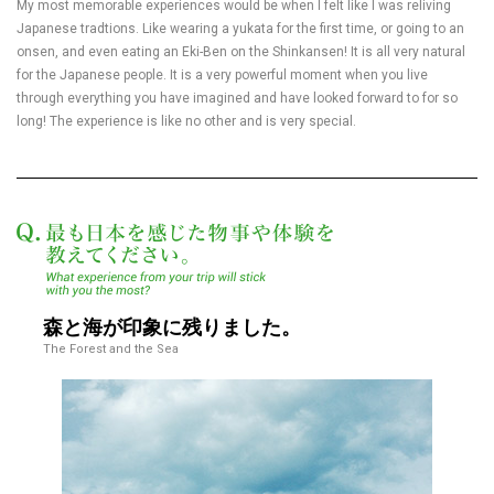
My most memorable experiences would be when I felt like I was reliving
Japanese tradtions. Like wearing a yukata for the first time, or going to an
onsen, and even eating an Eki-Ben on the Shinkansen! It is all very natural
for the Japanese people. It is a very powerful moment when you live
through everything you have imagined and have looked forward to for so
long! The experience is like no other and is very special.
最も日本を感じた物
森と海が印象に残りました。
The Forest and the Sea