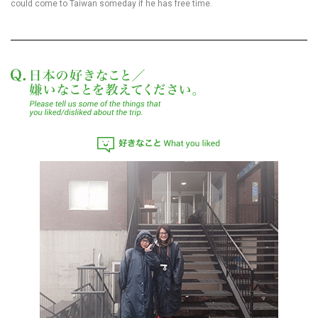
could come to Taiwan someday if he has free time.
日本の好きなこと／嫌
好きなこと