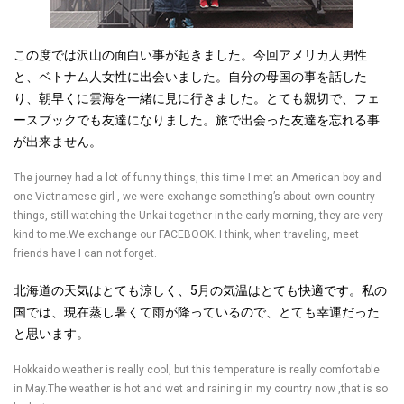
この度では沢山の面白い事が起きました。今回アメリカ人男性
と、ベトナム人女性に出会いました。自分の母国の事を話した
り、朝早くに雲海を一緒に見に行きました。とても親切で、フェ
ースブックでも友達になりました。旅で出会った友達を忘れる事
が出来ません。
The journey had a lot of funny things, this time I met an American boy and
one Vietnamese girl , we were exchange something’s about own country
things, still watching the Unkai together in the early morning, they are very
kind to me.We exchange our FACEBOOK. I think, when traveling, meet
friends have I can not forget.
北海道の天気はとても涼しく、5月の気温はとても快適です。私の
国では、現在蒸し暑くて雨が降っているので、とても幸運だった
と思います。
Hokkaido weather is really cool, but this temperature is really comfortable
in May.The weather is hot and wet and raining in my country now ,that is so