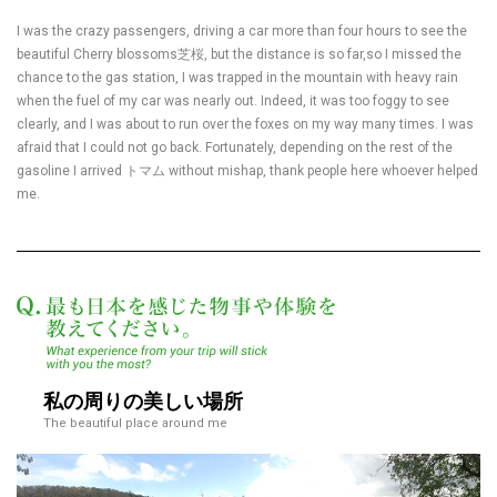
I was the crazy passengers, driving a car more than four hours to see the
beautiful Cherry blossoms芝桜, but the distance is so far,so I missed the
chance to the gas station, I was trapped in the mountain with heavy rain
when the fuel of my car was nearly out. Indeed, it was too foggy to see
clearly, and I was about to run over the foxes on my way many times. I was
afraid that I could not go back. Fortunately, depending on the rest of the
gasoline I arrived トマム without mishap, thank people here whoever helped
me.
最も日本を感じた物
私の周りの美しい場所
The beautiful place around me