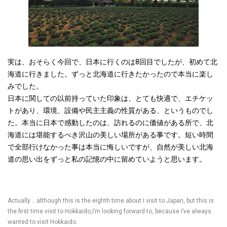
実は、おそらく今回で、日本に行くのは8回目でしたが、初めて北
海道に行きました。ずっと北海道に行きたかったので本当に楽し
みでした。
日本に関しての以前持っていた印象は、とても快適で、エチケッ
トがあり、環境、設備や民主主義の性質がある、というものでし
た。本当に日本で感動したのは、訪れるのに価値がある所で、北
海道には堪能するべき沢山の美しい場所がある事です。短い時間
で全部行けなかった事は本当に悔しいですが、自然が美しい北海
道の思い出をずっと私の記憶の中に留めていようと思います。
Actually，although this is the eighth time about I visit to Japan, but this is
the first time visit to Hokkaido,I’m looking forward to, because I’ve always
wanted to visit Hokkaido.