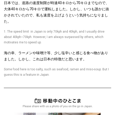
日本では、道路の速度制限が時速40キロから70キロまでなので、
大体40キロから70キロで運転しました。しかし、いつも誰かに抜
かされていたので、私も速度を上げようという気持ちになりまし
た。
1. The speed limit in Japan is only 70kph and 40kph, and I usually drive
about 40kph~70kph. However, I am always surpassed by others, which
motivates me to speed up.
海の幸、ラーメンや味噌汁等、少し塩辛いと感じる食べ物があり
ました。しかし、これは日本の特徴だと思います。
Some food here is too salty, such as seafood, ramen and miso-soup. But I
guess this is a feature in Japan.
移動中のひ