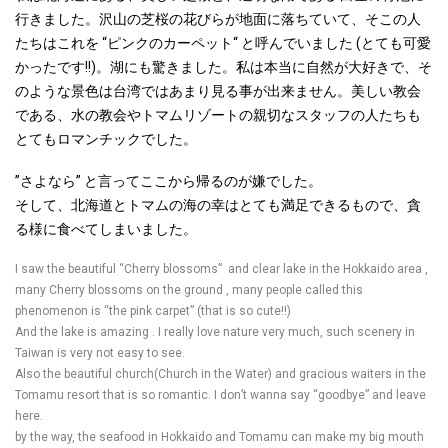
行きました。沢山の芝桜の花びらが地面に落ちていて、そこの人
たちはこれを “ピンクのカーペット“ と呼んでいました (とても可愛
かったです!!)。湖にも驚きました。私は本当に自然が大好きで、そ
のような景色は台湾ではあまり見る事が出来ません。美しい教会
である、水の教会やトマムリゾートの親切なスタッフの人たちも
とてもロマンチックでした。
”さよなら” と言ってここから帰るのが嫌でした。
そして、北海道とトマムの海の幸はとても満足できるもので、貪
る様に食べてしまいました。
I saw the beautiful “Cherry blossoms” and clear lake in the Hokkaido area ,
many Cherry blossoms on the ground , many people called this
phenomenon is “the pink carpet” (that is so cute!!)
And the lake is amazing . I really love nature very much, such scenery in
Taiwan is very not easy to see.
Also the beautiful church(Church in the Water) and gracious waiters in the
Tomamu resort that is so romantic. I don’t wanna say “goodbye” and leave
here.
by the way, the seafood in Hokkaido and Tomamu can make my big mouth