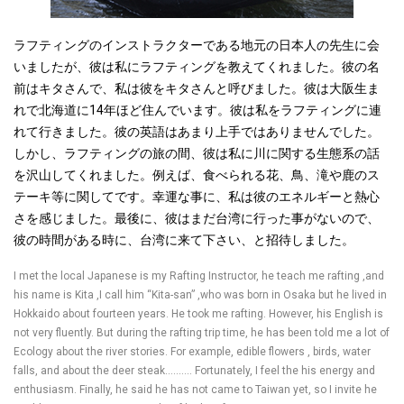
ラフティングのインストラクターである地元の日本人の先生に会
いましたが、彼は私にラフティングを教えてくれました。彼の名
前はキタさんで、私は彼をキタさんと呼びました。彼は大阪生ま
れで北海道に14年ほど住んでいます。彼は私をラフティングに連
れて行きました。彼の英語はあまり上手ではありませんでした。
しかし、ラフティングの旅の間、彼は私に川に関する生態系の話
を沢山してくれました。例えば、食べられる花、鳥、滝や鹿のス
テーキ等に関してです。幸運な事に、私は彼のエネルギーと熱心
さを感じました。最後に、彼はまだ台湾に行った事がないので、
彼の時間がある時に、台湾に来て下さい、と招待しました。
I met the local Japanese is my Rafting Instructor, he teach me rafting ,and
his name is Kita ,I call him “Kita-san” ,who was born in Osaka but he lived in
Hokkaido about fourteen years. He took me rafting. However, his English is
not very fluently. But during the rafting trip time, he has been told me a lot of
Ecology about the river stories. For example, edible flowers , birds, water
falls, and about the deer steak………. Fortunately, I feel the his energy and
enthusiasm. Finally, he said he has not came to Taiwan yet, so I invite he