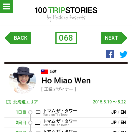
OP
ロジェクトについて
068
BACK
NEXT
レポート
Faceb
T
LISH
台湾
Ho Miao Wen
工業デザイナー
北海道エリア
2015.5.19
〜
5.22
トマム ザ・タワー
/
1日目
JP
EN
Tomamu The Tower
トマム ザ・タワー
/
2日目
JP
EN
Tomamu The Tower
トマム ザ・タワー