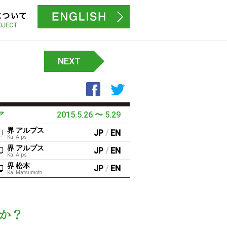
プロジェクトについて
募集サイトはこちら
NEXT
Facebookでシェア
Twitterでシェア
ア
2015.5.26
〜
5.29
界 アルプス
JP
/
EN
Kai Alps
界 アルプス
JP
/
EN
Kai Alps
界 松本
JP
/
EN
Kai Matsumoto
この度を通して、日本に対するイメージは変わりました