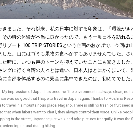
行きました。それ以来、私の日本に対する印象は、「環境がき
。その時の体験が本当に良かったので、もう一度日本を訪れる
ゾート 100 TRIP STORIESという企画のおかげで、今回
ました。山にはゴミも果物の食べかすもありませんでした。さ
した時に、いつも声のトーンを抑えていたことにも驚きました
キングに行く台湾の人々とは違い、日本人はとにかく歩いて、
時に自然を体感するのに完全に集中できたのは、初めてでした
ar. My impression of Japan has become “the environment is always clean, no t
ence was so good that I hope to travel in Japan again. Thanks to Hoshino Res
e to travel in a mountainous place, Nagano. There is still no trash or fruit seed 
ed that when hikers want to chat l, they always control their voice. Unlike peo
pping in the street, Japanese just walk and take pictures tranquilly. It was the fi
xperiencing natural during hiking.