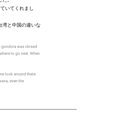
えていてくれまし
台湾と中国の違いな
the gondora was closed
ut where to go next. When
me look around there.
wana, even the
好きなこと／嫌いなことを教えてください。