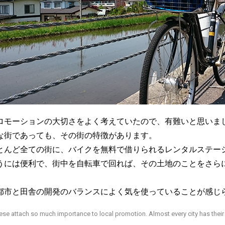
ロモーションの大切さをよく考えていたので、有難いと思いま
な街であっても、その街の特徴があります。
とんど全ての街に、バイクを無料で借りられるレンタルステー
うには便利で、街中を自転車で回れば、その土地のことをさら
都市と田舎の開発のバランスによく気を使っていることが感じ
se attach so much importance to local promotion. Almost every city has their 