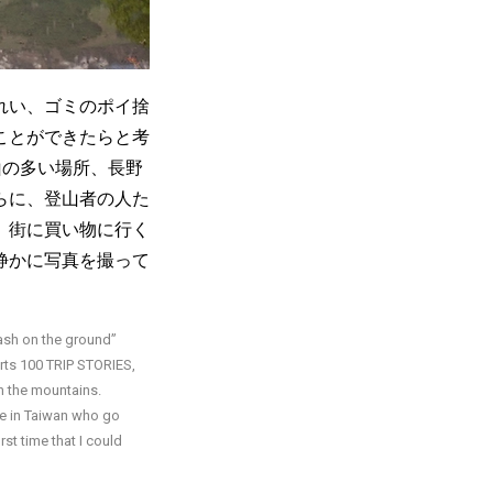
れい、ゴミのポイ捨
ことができたらと考
は山の多い場所、長野
らに、登山者の人た
。街に買い物に行く
静かに写真を撮って
。
rash on the ground”
orts 100 TRIP STORIES,
in the mountains.
ple in Taiwan who go
rst time that I could