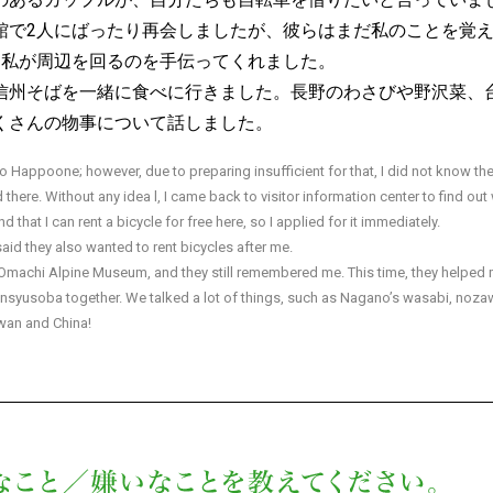
館で2人にばったり再会しましたが、彼らはまだ私のことを覚
は私が周辺を回るのを手伝ってくれました。
信州そばを一緒に食べに行きました。長野のわさびや野沢菜、
くさんの物事について話しました。
o to Happoone; however, due to preparing insufficient for that, I did not know 
ved there. Without any idea l, I came back to visitor information center to find o
und that I can rent a bicycle for free here, so I applied for it immediately.
id they also wanted to rent bicycles after me.
t Omachi Alpine Museum, and they still remembered me. This time, they helped 
insyusoba together. We talked a lot of things, such as Nagano’s wasabi, noza
wan and China!
日本の