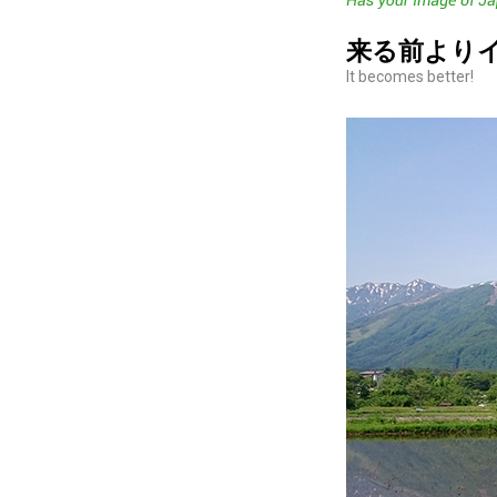
来る前より
It becomes better!