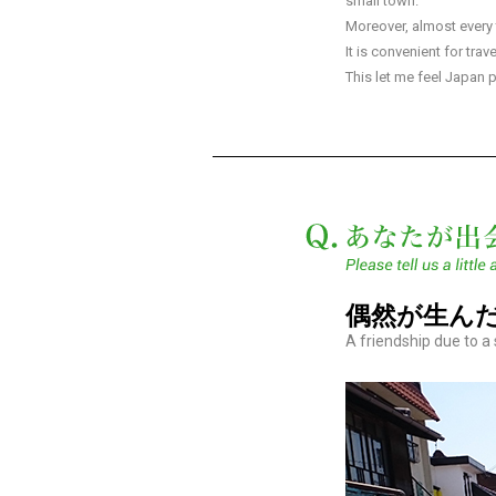
small town.
Moreover, almost every t
It is convenient for tra
This let me feel Japan 
偶然が生ん
A friendship due to a 