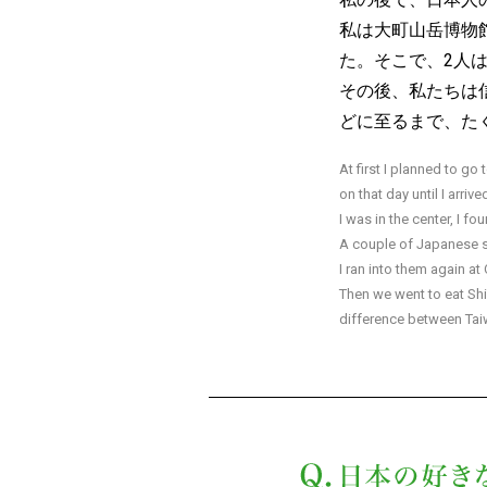
私は大町山岳博物
た。そこで、2人
その後、私たちは
どに至るまで、た
At first I planned to g
on that day until I arri
I was in the center, I fo
A couple of Japanese sa
I ran into them again a
Then we went to eat Sh
difference between Tai