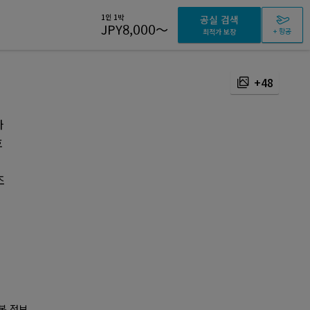
1인 1박
공실 검색
JPY
8,000
～
+ 항공
최적가 보장
+48
나
호
조
본 정보