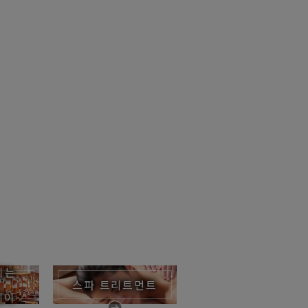
기는
스파 트리트먼트
테이