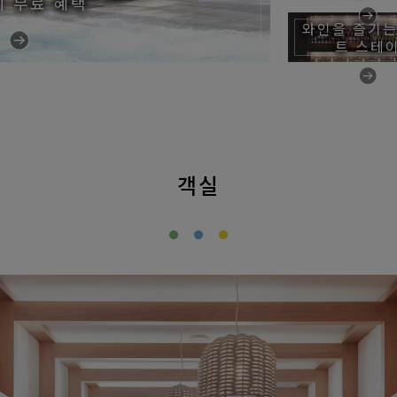
지 무료 혜택
와인을 즐기는
트 스테
객실