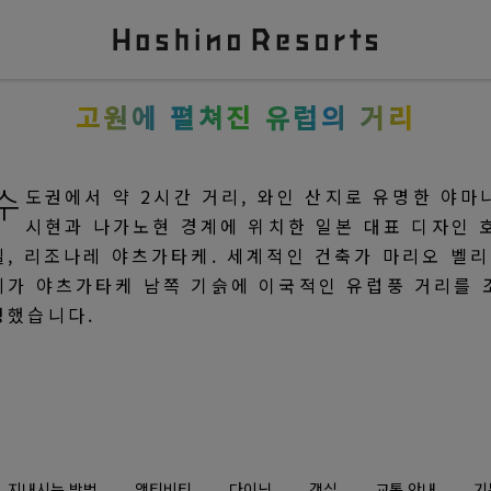
고원에 펼쳐진 유럽의 거리
수
도권에서 약 2시간 거리, 와인 산지로 유명한 야마
시현과 나가노현 경계에 위치한 일본 대표 디자인 
텔, 리조나레 야츠가타케. 세계적인 건축가 마리오 벨리
니가 야츠가타케 남쪽 기슭에 이국적인 유럽풍 거리를 
성했습니다.
지내시는 방법
액티비티
다이닝
객실
교통 안내
기