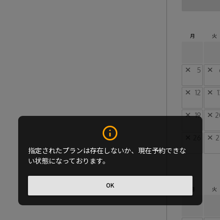
月
火
×
5
×
×
12
×
1
×
19
×
2
×
26
×
2
指定されたプランは存在しないか、現在予約できな
い状態になっております。
OK
月
火