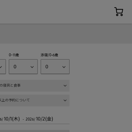
0−11歳
添寝/0-6歳
0
0
の寝具と食事
以上の予約について
10/1(木)
10/2(金)
6/
- 2026/