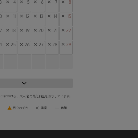
3
×
4
×
5
×
6
×
7
×
8
0
×
11
×
12
×
13
×
14
×
15
17
×
18
×
19
×
20
×
21
×
22
4
×
25
×
26
×
27
×
28
×
29
ランにおける、大人1名の最低料金を表示しています。
▲
×
ー
り
残りわずか
満室
休館