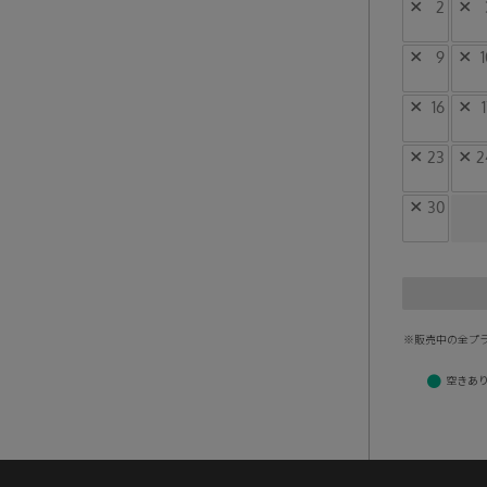
×
2
×
×
9
×
1
×
16
×
×
23
×
2
×
30
※販売中の全プ
●
空きあ