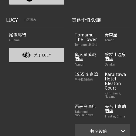
LUCY
其他个性设施
山区酒店
|
尾濑鸠待
Tomamu
青森屋
The Tower
Gunma
Aomori
Tomamu, 北海道
奥入濑溪流
磐梯山温泉
关于 LUCY
酒店
酒店
Aomori
Bandai
1955 东京湾
Karuizawa
Hotel
千叶县浦安市
Bleston
Court
Karuizawa,
Nagano
西表岛酒店
天台山嘉助
酒店
Taketomi-
cho,Okinawa
Tiantai, China
共 9 设施