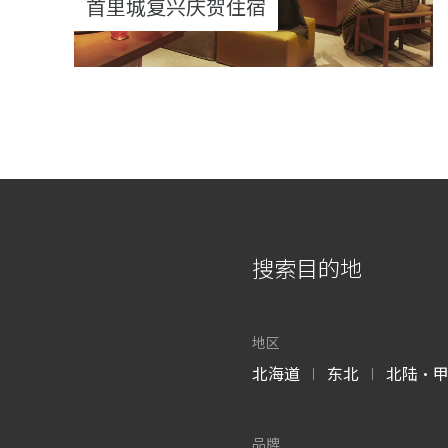
首里城复兴庆贺住宿
搜索目的地
地区
北海道
东北
北陆・
|
|
品牌