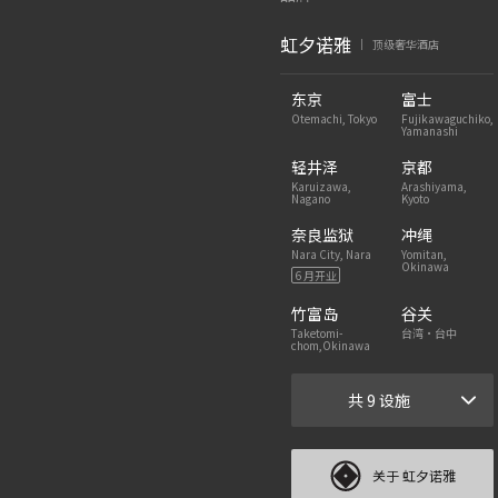
虹夕诺雅
顶级奢华酒店
|
东京
富士
Otemachi, Tokyo
Fujikawaguchiko,
Yamanashi
轻井泽
京都
Karuizawa,
Arashiyama,
Nagano
Kyoto
奈良监狱
冲绳
Nara City, Nara
Yomitan,
Okinawa
6 月开业
竹富岛
谷关
Taketomi-
台湾・台中
chom,Okinawa
共 9 设施
关于 虹夕诺雅