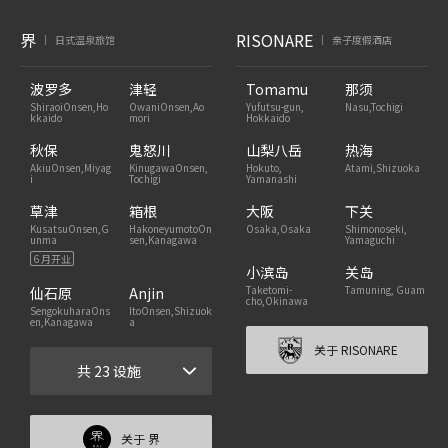
界
RISONARE
日式温泉旅馆
亲子度假酒店
|
|
波罗多
津轻
Tomamu
那须
ShiraoiOnsen,Ho
OwaniOnsen,Ao
Yufutsu-gun,
Nasu,Tochigi
kkaido
mori
Hokkaido
秋保
鬼怒川
山梨八岳
热海
AkiuOnsen,Miyag
KinugawaOnsen,
Hokuto,
Atami,Shizuoka
i
Tochigi
Yamanashi
草津
箱根
大阪
下关
KusatsuOnsen,G
HakoneyumotoOn
Osaka,Osaka
Shimonoseki,
unma
sen,Kanagawa
Yamaguchi
6 月开业
小滨岛
关岛
Taketomi-
Tamuning, Guam
仙石原
Anjin
cho,Okinawa
SengokuharaOns
ItoOnsen,Shizuok
en,Kanagawa
a
关于 RISONARE
共 23 设施
关于 界