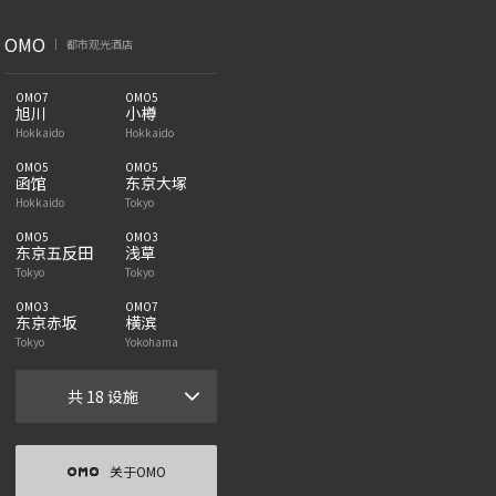
OMO
都市观光酒店
|
OMO7
OMO5
旭川
小樽
Hokkaido
Hokkaido
OMO5
OMO5
函馆
东京大塚
Hokkaido
Tokyo
OMO5
OMO3
东京五反田
浅草
Tokyo
Tokyo
OMO3
OMO7
东京赤坂
横滨
Tokyo
Yokohama
共 18 设施
关于OMO