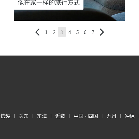
像在家一样的旅行方式
1
2
3
4
5
6
7
甲信越
关东
东海
近畿
中国・四国
九州
冲绳
|
|
|
|
|
|