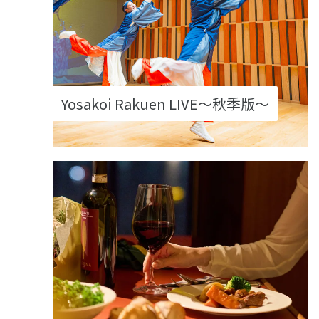
Yosakoi Rakuen LIVE～秋季版～