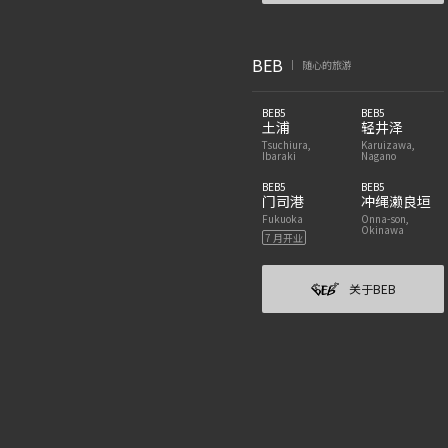
BEB
随心的旅游
|
BEB5
BEB5
土浦
轻井泽
Tsuchiura,
Karuizawa,
Ibaraki
Nagano
BEB5
BEB5
门司港
冲绳濑良垣
Fukuoka
Onna-son,
Okinawa
7 月开业
关于BEB