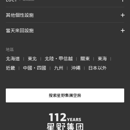
其他個性設施
當天來回設施
地區
北海道
東北
北陸・甲信越
關東
東海
|
|
|
|
|
近畿
中國・四國
九州
沖繩
日本以外
|
|
|
|
搜索星野集團空房