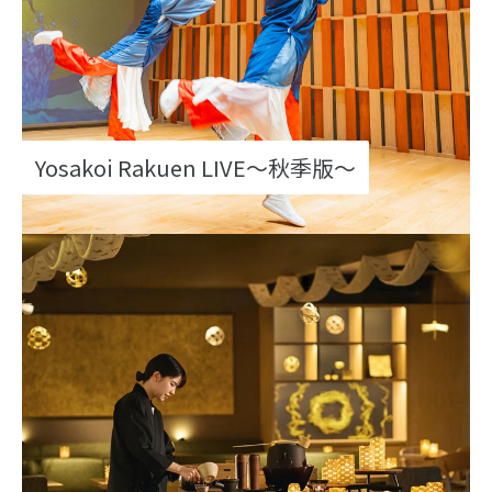
Yosakoi Rakuen LIVE～秋季版～