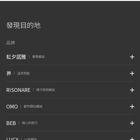
發現目的地
品牌
虹夕諾雅
奢華飯店
|
界
溫泉旅館
|
RISONARE
親子度假飯店
|
OMO
都市觀光飯店
|
BEB
随心的旅行
|
LUCY
山區飯店
|