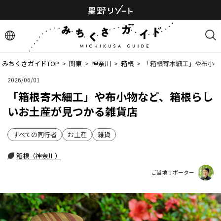
みちくさガイドTOP
  >  
関東
  >  
神奈川
  >  
箱根
  >  
「箱根寄木細工」や布小物
2026/06/01
「箱根寄木細工」や布小物など、箱根らし
いお土産が見つかる雑貨店
すべての同行者
お土産
雑貨
箱根（神奈川）
ご当地サポーター