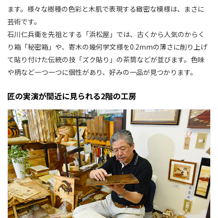
ます。様々な樹種の色彩と木肌で表現する緻密な模様は、まさに
芸術です。
石川仁兵衛を先祖とする「浜松屋」では、古くから人気のからく
り箱「秘密箱」や、寄木の幾何学文様を0.2mmの薄さに削り上げ
て貼り付けた伝統の技「ズク貼り」の茶筒などが並びます。色味
や柄など一つ一つに個性があり、好みの一品が見つかります。
匠の実演が間近に見られる2階の工房