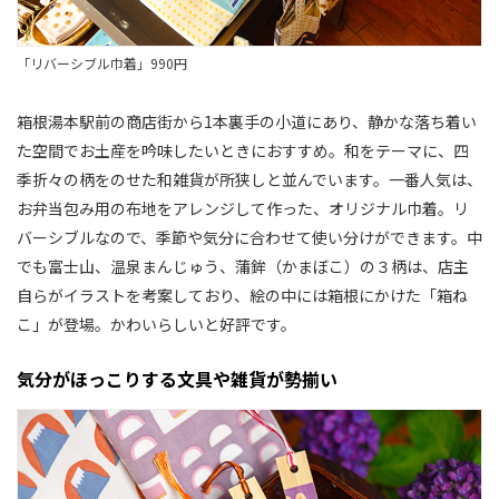
「リバーシブル巾着」990円
箱根湯本駅前の商店街から1本裏手の小道にあり、静かな落ち着い
た空間でお土産を吟味したいときにおすすめ。和をテーマに、四
季折々の柄をのせた和雑貨が所狭しと並んでいます。一番人気は、
お弁当包み用の布地をアレンジして作った、オリジナル巾着。リ
バーシブルなので、季節や気分に合わせて使い分けができます。中
でも富士山、温泉まんじゅう、蒲鉾（かまぼこ）の３柄は、店主
自らがイラストを考案しており、絵の中には箱根にかけた「箱ね
こ」が登場。かわいらしいと好評です。
気分がほっこりする文具や雑貨が勢揃い