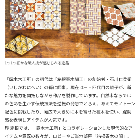
1つ1つ細かな職人技が感じられる逸品
「露木木工所」の初代は「箱根寄木細工」の創始者・石川仁兵衛
（いしかわにへい）の孫に師事。現在は三・四代目の親子が、新
たな魅力を開拓しながら作品を製作しています。自然木ならでは
の色彩を生かす伝統技法を逆転の発想でとらえ、あえてモノトーン
配色に挑戦したり、幅広で大きめに木を寄せた種木を使い、躍動
感を表現しアイテムが人気です。
界 箱根では、「露木木工所」とコラボレーションした現代的なア
イテムや意匠の数々が、ロビーやご当地部屋「箱根寄木の間」、