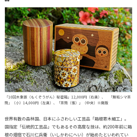
「10回木象嵌（もくぞうがん）秘密箱」12,000円（右奥）、 「無垢シマ茶
筒」（小）14,000円（左奥）、「茶筒（張）」（中央）※廃版
世界有数の森林国、日本にふさわしい工芸品「箱根寄木細工」。
国指定「伝統的工芸品」でもあるその高度な技は、約200年前に箱
根の畑宿で石川仁兵衛（いしかわにへい）が始めたといわれてい