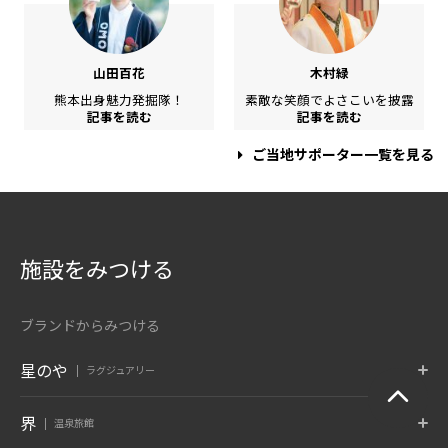
山田百花
木村緑
熊本出身魅力発掘隊！
素敵な笑顔でよさこいを披露
記事を読む
記事を読む
ご当地サポーター一覧を見る
施設をみつける
ブランドからみつける
星のや
ラグジュアリー
東京
富士
軽井沢
界
温泉旅館
東京都 大手町
山梨県 富士河口湖
長野県 軽井沢