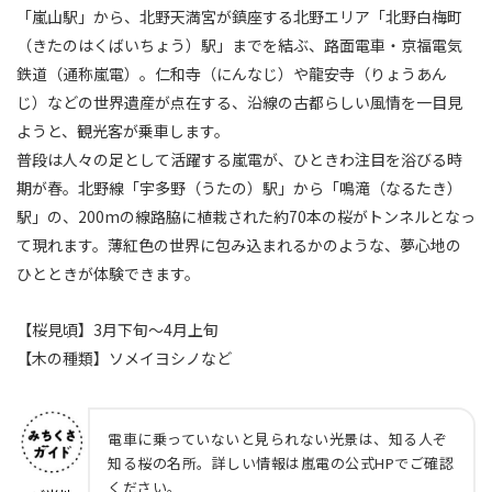
「嵐山駅」から、北野天満宮が鎮座する北野エリア「北野白梅町
（きたのはくばいちょう）駅」までを結ぶ、路面電車・京福電気
鉄道（通称嵐電）。仁和寺（にんなじ）や龍安寺（りょうあん
じ）などの世界遺産が点在する、沿線の古都らしい風情を一目見
ようと、観光客が乗車します。
普段は人々の足として活躍する嵐電が、ひときわ注目を浴びる時
期が春。北野線「宇多野（うたの）駅」から「鳴滝（なるたき）
駅」の、200mの線路脇に植栽された約70本の桜がトンネルとなっ
て現れます。薄紅色の世界に包み込まれるかのような、夢心地の
ひとときが体験できます。
【桜見頃】3月下旬～4月上旬
【木の種類】ソメイヨシノなど
電車に乗っていないと見られない光景は、知る人ぞ
知る桜の名所。詳しい情報は嵐電の公式HPでご確認
ください。