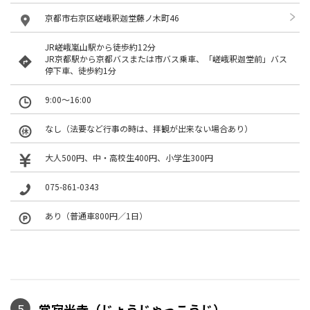
京都市右京区嵯峨釈迦堂藤ノ木町46
JR嵯峨嵐山駅から徒歩約12分
JR京都駅から京都バスまたは市バス乗車、「嵯峨釈迦堂前」バス
停下車、徒歩約1分
9:00～16:00
なし（法要など行事の時は、拝観が出来ない場合あり）
大人500円、中・高校生400円、小学生300円
075-861-0343
あり（普通車800円／1日）
5
常寂光寺（じょうじゃっこうじ）