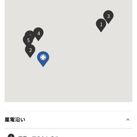
3
1
4
6
5
2
嵐電沿い