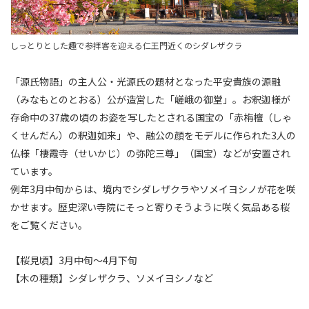
しっとりとした趣で参拝客を迎える仁王門近くのシダレザクラ
「源氏物語」の主人公・光源氏の題材となった平安貴族の源融
（みなもとのとおる）公が造営した「嵯峨の御堂」。お釈迦様が
存命中の37歳の頃のお姿を写したとされる国宝の「赤栴檀（しゃ
くせんだん）の釈迦如来」や、融公の顔をモデルに作られた3人の
仏様「棲霞寺（せいかじ）の弥陀三尊」（国宝）などが安置され
ています。
例年3月中旬からは、境内でシダレザクラやソメイヨシノが花を咲
かせます。歴史深い寺院にそっと寄りそうように咲く気品ある桜
をご覧ください。
【桜見頃】3月中旬～4月下旬
【木の種類】シダレザクラ、ソメイヨシノなど