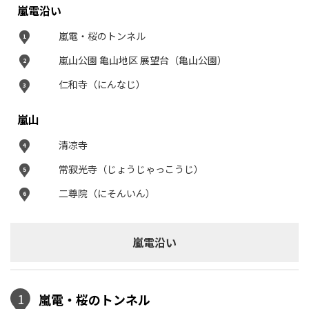
嵐電沿い
嵐電・桜のトンネル
1
嵐山公園 亀山地区 展望台（亀山公園）
2
仁和寺（にんなじ）
3
嵐山
清凉寺
4
常寂光寺（じょうじゃっこうじ）
5
二尊院（にそんいん）
6
嵐電沿い
1
嵐電・桜のトンネル