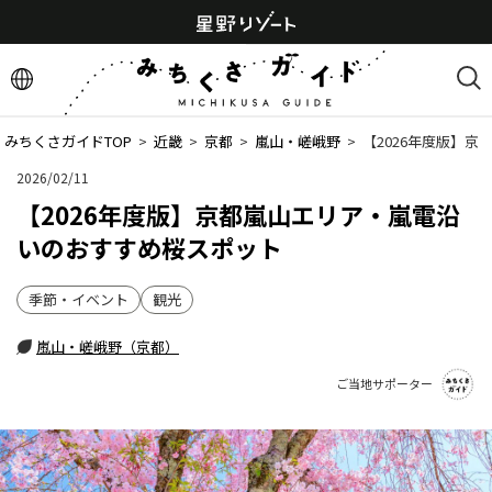
みちくさガイドTOP
  >  
近畿
  >  
京都
  >  
嵐山・嵯峨野
  >  
【2026年度版】
2026/02/11
【2026年度版】京都嵐山エリア・嵐電沿
いのおすすめ桜スポット
季節・イベント
観光
嵐山・嵯峨野（京都）
ご当地サポーター