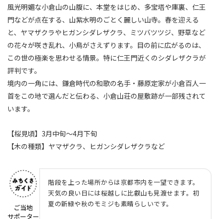
風光明媚な小倉山の山腹に、本堂をはじめ、多宝塔や庫裏、仁王
門などが点在する、山紫水明のごとく麗しい山寺。春を迎える
と、ヤマザクラやヒガンシダレザクラ、ミツバツツジ、野草など
の花々が咲き乱れ、小鳥がさえずります。目の前に広がるのは、
この世の極楽を思わせる情景。特に仁王門近くのシダレザクラが
評判です。
境内の一角には、鎌倉時代の和歌の名手・藤原定家が小倉百人一
首をこの地で選んだと伝わる、小倉山荘の屋敷跡が一部残されて
います。
【桜見頃】3月中旬～4月下旬
【木の種類】ヤマザクラ、ヒガンシダレザクラなど
階段を上った場所からは京都市内を一望できます。
天気の良い日には桜越しに比叡山も見渡せます。初
夏の新緑や秋のモミジも素晴らしいです。
ご当地
サポーター