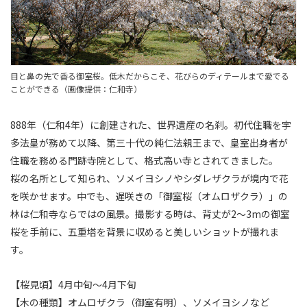
目と鼻の先で香る御室桜。低木だからこそ、花びらのディテールまで愛でる
ことができる（画像提供：仁和寺）
888年（仁和4年）に創建された、世界遺産の名刹。初代住職を宇
多法皇が務めて以降、第三十代の純仁法親王まで、皇室出身者が
住職を務める門跡寺院として、格式高い寺とされてきました。
桜の名所として知られ、ソメイヨシノやシダレザクラが境内で花
を咲かせます。中でも、遅咲きの「御室桜（オムロザクラ）」の
林は仁和寺ならではの風景。撮影する時は、背丈が2～3mの御室
桜を手前に、五重塔を背景に収めると美しいショットが撮れま
す。
【桜見頃】4月中旬～4月下旬
【木の種類】オムロザクラ（御室有明）、ソメイヨシノなど