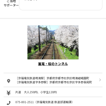
ご当地
サポーター
嵐電・桜のトンネル
［京福電気鉄道鳴滝駅］京都府京都市右京区鳴滝嵯峨園町
［京福電気鉄道宇多野駅］京都府京都市右京区宇多野長尾町
片道 大人250円、小学生120円
075-801-2511（京福電気鉄道 鉄道部運輸課）