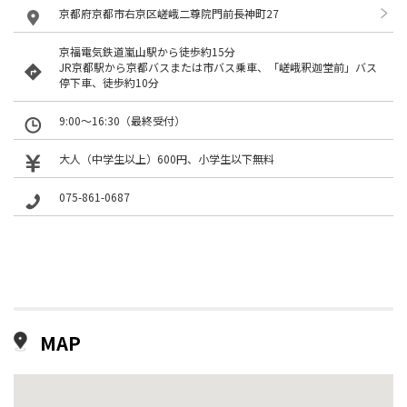
京都府京都市右京区嵯峨二尊院門前長神町27
京福電気鉄道嵐山駅から徒歩約15分
JR京都駅から京都バスまたは市バス乗車、「嵯峨釈迦堂前」バス
停下車、徒歩約10分
9:00～16:30（最終受付）
大人（中学生以上）600円、小学生以下無料
075-861-0687
MAP