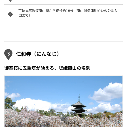
京福電気鉄道嵐山駅から徒歩約10分（嵐山側保津川沿いの公園入
口まで）
3
仁和寺（にんなじ）
御室桜に五重塔が映える、嵯峨嵐山の名刹