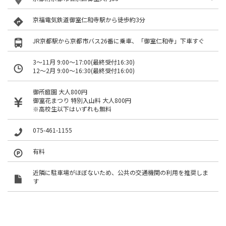
京福電気鉄道御室仁和寺駅から徒歩約3分
JR京都駅から京都市バス26番に乗車、「御室仁和寺」下車すぐ
3～11月 9:00～17:00(最終受付16:30)
12～2月 9:00～16:30(最終受付16:00)
御所庭園 大人800円
御室花まつり 特別入山料 大人800円
※高校生以下はいずれも無料
075-461-1155
有料
近隣に駐車場がほぼないため、公共の交通機関の利用を推奨しま
す