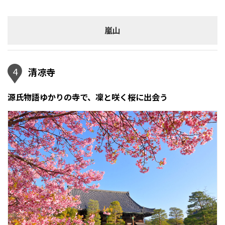
嵐山
4
清凉寺
源氏物語ゆかりの寺で、凜と咲く桜に出会う