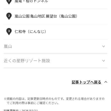
1
嵐電・桜のトンネル
2
嵐山公園 亀山地区 展望台（亀山公園）
3
仁和寺（にんなじ）
嵐山
近くの星野リゾート施設
記事トップへ戻る
※掲載の内容は、記事更新日時点のものです。変更される場合がありますの
でご利用の際は事前にご確認ください。
記事更新日：2026/02/11