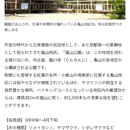
園路が巡らされ、広場や休憩所が備わっている亀山地区内。秋は紅葉狩りが
楽しめる
平安の時代から王侯貴族の別荘地として、また京都随一の景勝地
として知られてきた嵐山地区。「嵐山公園」は、この地域を流れ
る桂川沿いの、中之島、臨川寺（りんせんじ）、亀山の各地区か
ら構成される公園です。
和歌にも登場する紅葉の名所・小倉山の南東部に位置する亀山地
区には桜やカエデが植栽されているほか、ヤマツツジが群生する
自然豊かな場所。ハイキングコースとなっている地区内の展望台か
らは、標高382mの嵐山に咲く、約1,500本もの見事な桜を望むこ
とができます。
【桜見頃】3月中旬～4月下旬
【木の種類】ソメイヨシノ、ヤマザクラ、シダレザクラなど