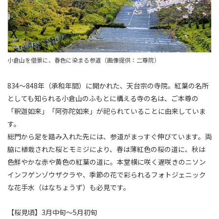
小倉山を借景に、春色に染まる参道（画像提供：二尊院）
834～848年（承和年間）に開かれた、天台宗の寺院。紅葉の名所
としても知られる小倉山のふもとに構える寺の名は、ご本尊の
「釈迦如来」「阿弥陀如来」が祀られていることに由来していま
す。
総門から足を踏み入れた先には、参道がまっすぐ伸びています。両
脇に植栽された桜とモミジにより、春は薄紅色の桜の道に、秋は
色鮮やかな赤や黄色の紅葉の道に。本堂横に咲く遅咲きのニソン
インフゲンゾウザクラや、季節の花で彩られるフォトジェニック
な花手水（はなちょうず）も必見です。
【桜見頃】3月中旬～5月初旬