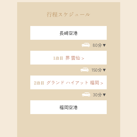
行程スケジュール
長崎空港
80分
界 雲仙
1泊目
150分
グランド ハイアット 福岡
2泊目
30分
福岡空港