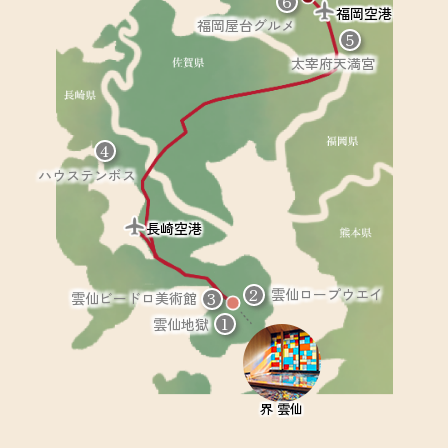
6
福岡空港
福岡屋台グルメ
5
太宰府天満宮
4
ハウステンボス
長崎空港
2
雲仙ロープウエイ
3
雲仙ビードロ美術館
1
雲仙地獄
界 雲仙