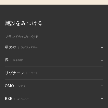
施設をみつける
ブランドからみつける
星のや
ラグジュアリー
東京
富士
軽井沢
界
温泉旅館
東京都 大手町
山梨県 富士河口湖
長野県 軽井沢
京都
奈良監獄
沖縄
ポロト
津軽
秋保
リゾナーレ
リゾート
京都府 嵐山
奈良県 奈良
沖縄県 読谷村
北海道 白老温泉
青森県 大鰐温泉
宮城県 秋保温泉
6月 開業
蔵王
鬼怒川
草津
トマム
那須
八ヶ岳
OMO
シティ
竹富島
グーグァン
バリ
山形県 蔵王温泉
栃木県 鬼怒川温泉
群馬県 草津温泉
北海道 勇払郡
栃木県 那須郡
山梨県 北杜
沖縄県 竹富島
台中 谷關
インドネシア バリ
10月 開業
6月 開業
熱海
大阪
下関
OMO7
OMO5
OMO5
BEB
カジュアル
旭川
小樽
函館
箱根
仙石原
アンジン
静岡県 熱海
大阪府 大阪市
山口県 下関
北海道 旭川
北海道 小樽
北海道 函館
神奈川県 箱根湯本温泉
神奈川県 仙石原温泉
静岡県 伊東温泉
星のやについて
小浜島
グアム