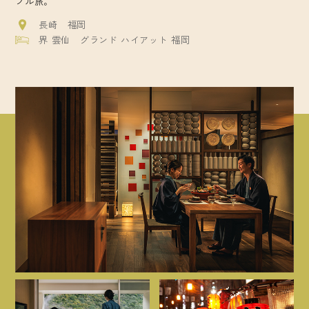
プル旅。
長崎
福岡
界 雲仙
グランド ハイアット 福岡