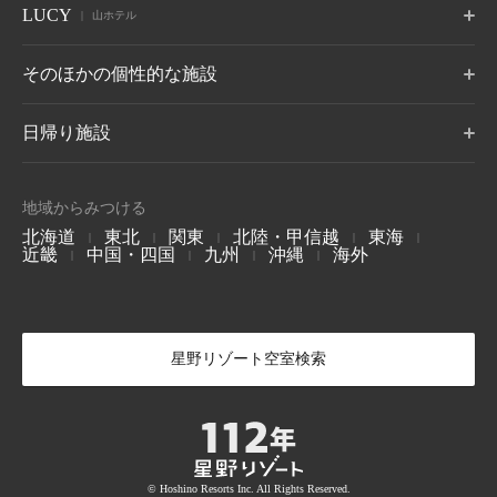
BEB5
BEB5
BEB5
LUCY
OMO5
OMO5
OMO3
山ホテル
伊東
遠州
アルプス
沖縄県 小浜島
土浦
グアム タムニング
軽井沢
門司港
東京大塚
東京五反田
浅草
静岡県 伊東温泉
静岡県 舘山寺温泉
長野県 大町温泉
茨城県 土浦
長野県 軽井沢
福岡県 北九州
東京都 豊島区
東京都 品川区
東京都 台東区
7月 開業
LUCY尾瀬鳩待
そのほかの個性的な施設
松本
奥飛騨
加賀
リゾナーレについて
群馬県 尾瀬
OMO3
OMO7
OMO5
長野県 浅間温泉
岐阜県 奥飛騨温泉郷
石川県 山代温泉
BEB5
東京赤坂
横浜
横浜馬車道
沖縄瀬良垣
8月 開業
東京都 港区
神奈川県 横浜
神奈川県 横浜
トマム ザ・タワー
青森屋
奥入瀬渓流ホテル
日帰り施設
沖縄県 恩納村
北海道 勇払郡
青森県 三沢
青森県 十和田
LUCY について
玉造
出雲
宮島
OMO5
OMO5
OMO5
金沢片町
京都祇園
京都三条
島根県 玉造温泉
島根県 出雲ひのみさき温
広島県 宮島口温泉
磐梯山温泉ホテル
ホテルブレストン
1955 東京ベイ
北海道 トマムエリ
トマムスキー場
ネコマ マウンテン
泉
石川県 金沢
京都府 京都
京都府 京都
7月 開業
コート
-ベブ- について
ア
福島県 耶麻郡
千葉県 浦安
北海道 勇払郡
福島県 耶麻郡
地域からみつける
長野県 軽井沢
北海道 勇払郡
OMO3
OMO7
OMO
長門
別府
由布院
北海道
東北
関東
北陸・甲信越
東海
|
|
|
|
|
京都東寺
大阪
関西空港
西表島ホテル
嘉助天台
サーフジャック ハ
山口県 長門湯本温泉
大分県 別府温泉
大分県 由布院温泉
近畿
谷川岳ヨッホ
中国・四国
Mt.T
九州
沖縄
海外
蕎麦割烹 SAI
|
|
|
|
京都府 京都
大阪府 大阪
大阪府 泉佐野
ワイ
沖縄県 西表島
中国 天台山
群馬県 利根郡みなかみ町
群馬県 利根郡みなかみ町
群馬県 草津温泉
阿蘇
雲仙
霧島
ハワイ ワイキキ
6月 開業
OMO7
OMO5
OMO5
大分県 瀬の本温泉
長崎県 雲仙温泉
鹿児島県 霧島温泉
高知
熊本
沖縄那覇
高知県 高知
熊本県 熊本
沖縄県 那覇
軽井沢星野エリア
ピッキオ
奈良監獄ミュージ
アム
長野県 軽井沢
長野県 軽井沢
星野リゾート空室検索
奈良県奈良
-かい- について
4月 開業
-おも- について
バンタカフェ
沖縄県 読谷村
© Hoshino Resorts Inc. All Rights Reserved.