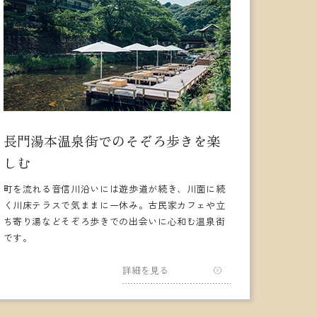
長門湯本温泉街でのそぞろ歩きを楽
しむ
町を流れる音信川沿いには遊歩道が続き、川面に続
く川床テラスで気ままに一休み。古民家カフェや立
ち寄り湯などそぞろ歩きでの出会いに心和む温泉街
です。
詳細を見る