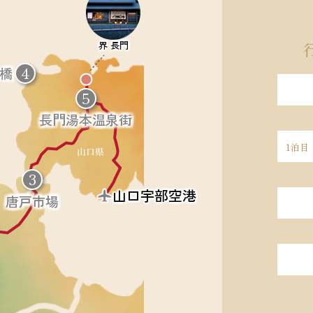
周辺の観光地
界 長門
4
橋
5
長門湯本温泉街
1泊目
3
山口宇部
空港
唐戸市場
5
長門湯本温泉街
山口県最古の歴史を持つといわれる長門
湯本温泉。源泉の湧く立ち寄り湯「恩
湯」を中心に、古民家カフェやショップ
が建ち並び、そぞろ歩きを楽しめます。