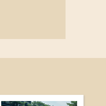
ます。
コ