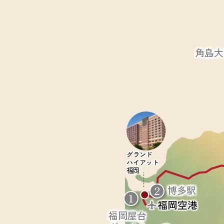
角島大
グランド
ハイアット
福岡
2
博多駅
1
福岡空港
福岡屋台