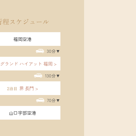
行程スケジュール
周
福岡空港
30分
グランド ハイアット 福岡
130分
界 長門
2泊目
1
福岡
70分
福岡市内には1
山口宇部空港
り、中洲や天
ーメンだけで
ん、焼き鳥な