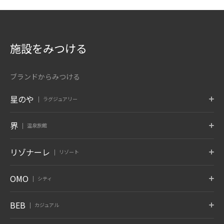
施設をみつける
ブランドからみつける
星のや
ラグジュアリー
東京
富士
軽井沢
界
温泉旅館
東京都 大手町
山梨県 富士河口湖
長野県 軽井沢
京都
奈良監獄
沖縄
ポロト
津軽
秋保
リゾナーレ
リゾート
京都府 嵐山
奈良県 奈良
沖縄県 読谷村
北海道 白老温泉
青森県 大鰐温泉
宮城県 秋保温泉
6月 開業
蔵王
鬼怒川
草津
トマム
那須
八ヶ岳
OMO
シティ
竹富島
グーグァン
バリ
山形県 蔵王温泉
栃木県 鬼怒川温泉
群馬県 草津温泉
北海道 勇払郡
栃木県 那須郡
山梨県 北杜
沖縄県 竹富島
台中 谷關
インドネシア バリ
10月 開業
6月 開業
熱海
大阪
下関
OMO7
OMO5
OMO5
BEB
カジュアル
旭川
小樽
函館
箱根
仙石原
アンジン
静岡県 熱海
大阪府 大阪市
山口県 下関
北海道 旭川
北海道 小樽
北海道 函館
神奈川県 箱根湯本温泉
神奈川県 仙石原温泉
静岡県 伊東温泉
星のやについて
小浜島
グアム