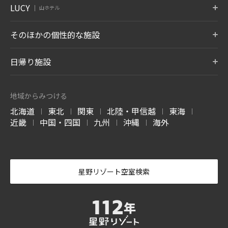
BEB5
BEB5
BEB5
LUCY
OMO5
OMO5
OMO3
伊東
遠州
アルプス
山ホテル
土浦
軽井沢
門司港
沖縄県 小浜島
グアム タムニング
東京大塚
東京五反田
浅草
静岡県 伊東温泉
静岡県 舘山寺温泉
長野県 大町温泉
茨城県 土浦
長野県 軽井沢
福岡県 北九州
東京都 豊島区
東京都 品川区
東京都 台東区
7月 開業
LUCY尾瀬鳩待
そのほかの個性的な施設
松本
奥飛騨
加賀
リゾナーレについて
群馬県 尾瀬
OMO3
OMO7
OMO5
長野県 浅間温泉
岐阜県 奥飛騨温泉郷
石川県 山代温泉
BEB5
東京赤坂
横浜
横浜馬車道
沖縄瀬良垣
8月 開業
東京都 港区
トマム ザ・タワー
神奈川県 横浜
青森屋
神奈川県 横浜
奥入瀬渓流ホテル
日帰り施設
沖縄県 恩納村
北海道 勇払郡
青森県 三沢
青森県 十和田
LUCY について
玉造
出雲
宮島
OMO5
OMO5
OMO5
金沢片町
京都祇園
京都三条
島根県 玉造温泉
島根県 出雲ひのみさき温泉
広島県 宮島口温泉
磐梯山温泉ホテル
ホテルブレストン
1955 東京ベイ
北海道 トマムエリ
トマムスキー場
ネコマ マウンテン
石川県 金沢
京都府 京都
京都府 京都
7月 開業
コート
ア
-ベブ- について
福島県 耶麻郡
千葉県 浦安
北海道 勇払郡
福島県 耶麻郡
地域からみつける
長野県 軽井沢
北海道 勇払郡
OMO3
OMO7
OMO
長門
別府
由布院
北海道
東北
関東
北陸・甲信越
東海
京都東寺
大阪
関西空港
|
|
|
|
|
西表島ホテル
嘉助天台
サーフジャック ハ
山口県 長門湯本温泉
大分県 別府温泉
大分県 由布院温泉
谷川岳ヨッホ
Mt.T
蕎麦割烹 SAI
京都府 京都
大阪府 大阪
大阪府 泉佐野
近畿
中国・四国
九州
沖縄
海外
ワイ
|
|
|
|
沖縄県 西表島
中国 天台山
群馬県 利根郡みなかみ町
群馬県 利根郡みなかみ町
群馬県 草津温泉
阿蘇
雲仙
霧島
ハワイ ワイキキ
6月 開業
OMO7
OMO5
OMO5
大分県 瀬の本温泉
長崎県 雲仙温泉
鹿児島県 霧島温泉
高知
熊本
沖縄那覇
軽井沢星野エリア
ピッキオ
奈良監獄ミュージ
高知県 高知
熊本県 熊本
沖縄県 那覇
アム
長野県 軽井沢
長野県 軽井沢
奈良県奈良
-かい- について
星野リゾート空室検索
4月 開業
-おも- について
バンタカフェ
沖縄県 読谷村