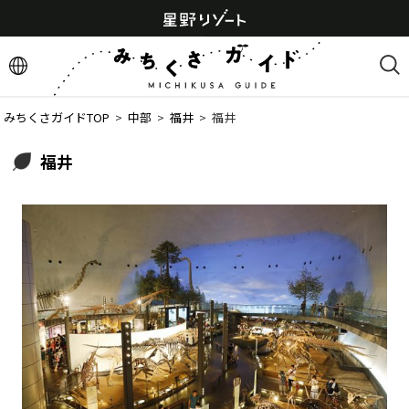
みちくさガイドTOP
  >  
中部
  >  
福井
  >  
福井
福井