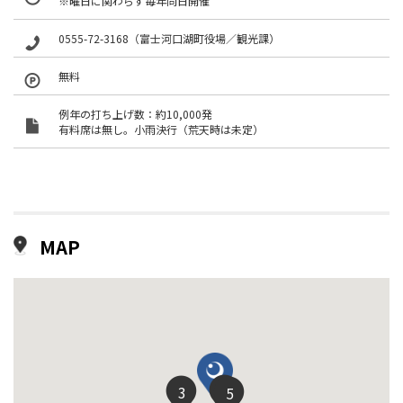
※曜日に関わらず毎年同日開催
0555-72-3168（富士河口湖町役場／観光課）
無料
例年の打ち上げ数：約10,000発
有料席は無し。小雨決行（荒天時は未定）
MAP
1
3
5