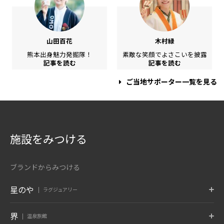
山田百花
木村緑
熊本出身魅力発掘隊！
素敵な笑顔でよさこいを披露
記事を読む
記事を読む
ご当地サポーター一覧を見る
施設をみつける
ブランドからみつける
星のや
ラグジュアリー
東京
富士
軽井沢
界
温泉旅館
東京都 大手町
山梨県 富士河口湖
長野県 軽井沢