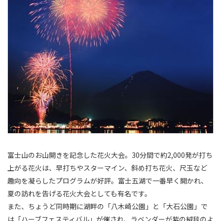
富士山のお山開きを記念した花火大会。30分間で約2,000発が打ち
上がる花火は、早打ちやスターマイン、斜め打ち花火、尺玉など
趣向を凝らしたプログラムが好評。富士五湖で一番早く開かれ、
夏の訪れを告げる花火大会としても有名です。
また、ちょうど同時期に湖畔の「八木崎公園」と「大石公園」で
は「ハーブフェスティバル」が催され、ラベンダーが紫の絨毯のよ