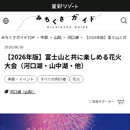
みちくさガイドTOP
  >  
中部
  >  
山梨
  >  
河口湖
  >  
【2026年版】富士山と
2026/06/30
【2026年版】富士山と共に楽しめる花火
大会（河口湖・山中湖・他）
季節・イベント
すべての同行者
花火
河口湖（山梨）
ご当地サポーター