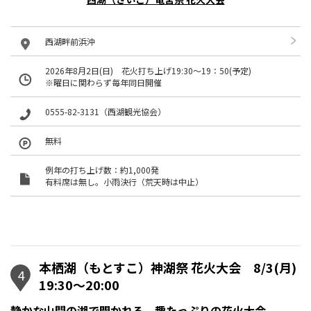
西湖畔前浜沖
2026年8月2日(日) 花火打ち上げ19:30～19：50(予定)
※曜日に関わらず毎年同日開催
0555-82-3131（西湖観光協会）
無料
例年の打ち上げ数：約1,000発
有料席は無し。小雨決行（荒天時は中止）
本栖湖（もとすこ）神湖祭 花火大会 8/3(月)
4
19:30〜20:00
静かな山間の湖で開かれる、趣たっぷりの花火大会