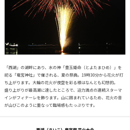
「西湖」の湖畔にあり、水の神「豊玉姫命（とよたまひめ）」を
祀る「竜宮神社」で催される、夏の祭典。19時30分から花火が打
ち上がります。大輪の花火が夜空を彩る様はなんとも幻想的。
盛り上がりが最高潮に達したところで、迫力満点の連続スターマ
インがフィナーレを飾ります。山に囲まれているため、花火の音
が山びこのように重なって臨場感もたっぷりです。
西湖（さいこ）竜宮祭 花火大会