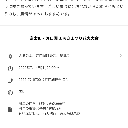
うに咲き誇っています。芳しい香りに包まれながら眺める花火とい
うのも、風情があっておすすめです。
富士山・河口湖 山開きまつり花火大会
大池公園、河口湖畔畳岩、船津浜
2026年7月4日(土)20:00～
0555-72-6700（河口湖観光協会）
無料
例年の打ち上げ数：約2,000発
例年の来場者予想：約3万人
有料席は無し、雨天決行（荒天時は未定）