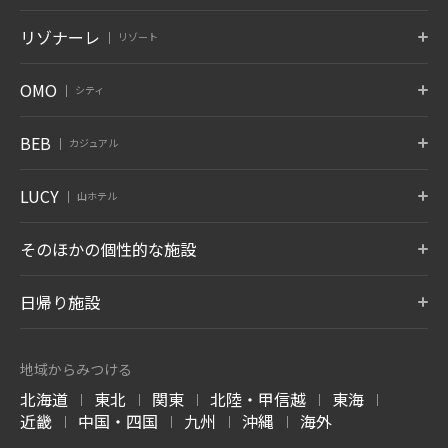
京都
奈良監獄
沖縄
ポロト
津軽
秋保
リゾナーレ
リゾート
京都府 嵐山
奈良県 奈良
沖縄県 読谷村
北海道 白老温泉
青森県 大鰐温泉
宮城県 秋保温泉
6月 開業
蔵王
鬼怒川
草津
トマム
那須
八ヶ岳
OMO
シティ
竹富島
グーグァン
バリ
山形県 蔵王温泉
栃木県 鬼怒川温泉
群馬県 草津温泉
北海道 勇払郡
栃木県 那須郡
山梨県 北杜
沖縄県 竹富島
台中 谷關
インドネシア バリ
10月 開業
6月 開業
熱海
大阪
下関
OMO7
OMO5
OMO5
BEB
カジュアル
旭川
小樽
函館
箱根
仙石原
アンジン
静岡県 熱海
大阪府 大阪市
山口県 下関
北海道 旭川
北海道 小樽
北海道 函館
神奈川県 箱根湯本温泉
神奈川県 仙石原温泉
静岡県 伊東温泉
星のやについて
小浜島
グアム
BEB5
BEB5
BEB5
LUCY
OMO5
OMO5
OMO3
伊東
遠州
アルプス
山ホテル
土浦
軽井沢
門司港
沖縄県 小浜島
グアム タムニング
東京大塚
東京五反田
浅草
静岡県 伊東温泉
静岡県 舘山寺温泉
長野県 大町温泉
茨城県 土浦
長野県 軽井沢
福岡県 北九州
東京都 豊島区
東京都 品川区
東京都 台東区
7月 開業
LUCY尾瀬鳩待
そのほかの個性的な施設
松本
奥飛騨
加賀
リゾナーレについて
群馬県 尾瀬
OMO3
OMO7
OMO5
長野県 浅間温泉
岐阜県 奥飛騨温泉郷
石川県 山代温泉
BEB5
東京赤坂
横浜
横浜馬車道
沖縄瀬良垣
8月 開業
東京都 港区
トマム ザ・タワー
神奈川県 横浜
青森屋
神奈川県 横浜
奥入瀬渓流ホテル
日帰り施設
沖縄県 恩納村
北海道 勇払郡
青森県 三沢
青森県 十和田
LUCY について
玉造
出雲
宮島
OMO5
OMO5
OMO5
金沢片町
京都祇園
京都三条
島根県 玉造温泉
島根県 出雲ひのみさき温泉
広島県 宮島口温泉
磐梯山温泉ホテル
ホテルブレストン
1955 東京ベイ
北海道 トマムエリ
トマムスキー場
ネコマ マウンテン
石川県 金沢
京都府 京都
京都府 京都
7月 開業
コート
ア
-ベブ- について
福島県 耶麻郡
千葉県 浦安
北海道 勇払郡
福島県 耶麻郡
地域からみつける
長野県 軽井沢
北海道 勇払郡
OMO3
OMO7
OMO
長門
別府
由布院
北海道
東北
関東
北陸・甲信越
東海
京都東寺
大阪
関西空港
|
|
|
|
|
西表島ホテル
嘉助天台
サーフジャック ハ
山口県 長門湯本温泉
大分県 別府温泉
大分県 由布院温泉
谷川岳ヨッホ
Mt.T
蕎麦割烹 SAI
京都府 京都
大阪府 大阪
大阪府 泉佐野
近畿
中国・四国
九州
沖縄
海外
ワイ
|
|
|
|
沖縄県 西表島
中国 天台山
群馬県 利根郡みなかみ町
群馬県 利根郡みなかみ町
群馬県 草津温泉
阿蘇
雲仙
霧島
ハワイ ワイキキ
6月 開業
OMO7
OMO5
OMO5