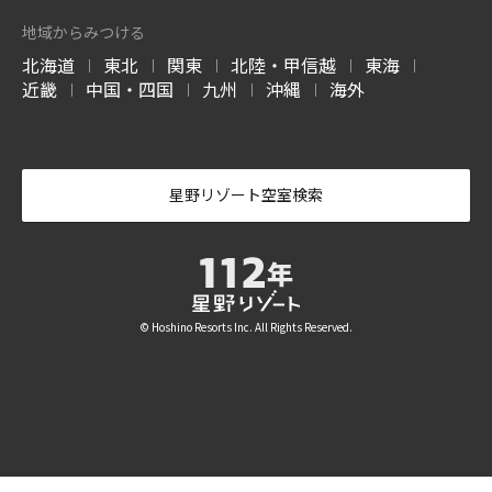
磐梯山温泉ホテル
ホテルブレストン
1955 東京ベイ
北海道 トマムエリ
トマムスキー場
ネコマ マウンテン
石川県 金沢
京都府 京都
京都府 京都
7月 開業
コート
ア
-ベブ- について
福島県 耶麻郡
千葉県 浦安
北海道 勇払郡
福島県 耶麻郡
地域からみつける
長野県 軽井沢
北海道 勇払郡
OMO3
OMO7
OMO
長門
別府
由布院
北海道
東北
関東
北陸・甲信越
東海
京都東寺
大阪
関西空港
|
|
|
|
|
西表島ホテル
嘉助天台
サーフジャック ハ
山口県 長門湯本温泉
大分県 別府温泉
大分県 由布院温泉
谷川岳ヨッホ
Mt.T
蕎麦割烹 SAI
京都府 京都
大阪府 大阪
大阪府 泉佐野
近畿
中国・四国
九州
沖縄
海外
ワイ
|
|
|
|
沖縄県 西表島
中国 天台山
群馬県 利根郡みなかみ町
群馬県 利根郡みなかみ町
群馬県 草津温泉
阿蘇
雲仙
霧島
ハワイ ワイキキ
6月 開業
OMO7
OMO5
OMO5
大分県 瀬の本温泉
長崎県 雲仙温泉
鹿児島県 霧島温泉
高知
熊本
沖縄那覇
軽井沢星野エリア
ピッキオ
奈良監獄ミュージ
高知県 高知
熊本県 熊本
沖縄県 那覇
アム
長野県 軽井沢
長野県 軽井沢
奈良県奈良
-かい- について
星野リゾート空室検索
4月 開業
-おも- について
バンタカフェ
沖縄県 読谷村
© Hoshino Resorts Inc. All Rights Reserved.