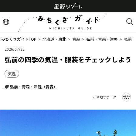
みちくさガイドTOP
  >  
北海道・東北
  >  
青森
  >  
弘前・青森・津軽
  >  
弘前の
2026/07/22
弘前の四季の気温・服装をチェックしよう
気温
弘前・青森・津軽（青森）
ご当地サポーター