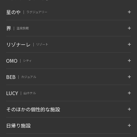
星のや
ラグジュアリー
東京
富士
軽井沢
界
温泉旅館
東京都 大手町
山梨県 富士河口湖
長野県 軽井沢
京都
奈良監獄
沖縄
ポロト
津軽
秋保
リゾナーレ
リゾート
京都府 嵐山
奈良県 奈良
沖縄県 読谷村
北海道 白老温泉
青森県 大鰐温泉
宮城県 秋保温泉
6月 開業
蔵王
鬼怒川
草津
トマム
那須
八ヶ岳
OMO
シティ
竹富島
グーグァン
バリ
山形県 蔵王温泉
栃木県 鬼怒川温泉
群馬県 草津温泉
北海道 勇払郡
栃木県 那須郡
山梨県 北杜
沖縄県 竹富島
台中 谷關
インドネシア バリ
10月 開業
6月 開業
熱海
大阪
下関
OMO7
OMO5
OMO5
BEB
カジュアル
旭川
小樽
函館
箱根
仙石原
アンジン
静岡県 熱海
大阪府 大阪市
山口県 下関
北海道 旭川
北海道 小樽
北海道 函館
神奈川県 箱根湯本温泉
神奈川県 仙石原温泉
静岡県 伊東温泉
星のやについて
小浜島
グアム
BEB5
BEB5
BEB5
LUCY
OMO5
OMO5
OMO3
伊東
遠州
アルプス
山ホテル
土浦
軽井沢
門司港
沖縄県 小浜島
グアム タムニング
東京大塚
東京五反田
浅草
静岡県 伊東温泉
静岡県 舘山寺温泉
長野県 大町温泉
茨城県 土浦
長野県 軽井沢
福岡県 北九州
東京都 豊島区
東京都 品川区
東京都 台東区
7月 開業
LUCY尾瀬鳩待
そのほかの個性的な施設
松本
奥飛騨
加賀
リゾナーレについて
群馬県 尾瀬
OMO3
OMO7
OMO5
長野県 浅間温泉
岐阜県 奥飛騨温泉郷
石川県 山代温泉
BEB5
東京赤坂
横浜
横浜馬車道
沖縄瀬良垣
8月 開業
東京都 港区
トマム ザ・タワー
神奈川県 横浜
青森屋
神奈川県 横浜
奥入瀬渓流ホテル
日帰り施設
沖縄県 恩納村
北海道 勇払郡
青森県 三沢
青森県 十和田
LUCY について
玉造
出雲
宮島
OMO5
OMO5
OMO5
金沢片町
京都祇園
京都三条
島根県 玉造温泉
島根県 出雲ひのみさき温泉
広島県 宮島口温泉