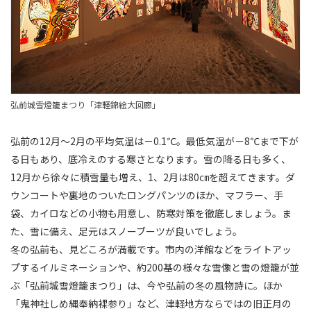
弘前城雪燈籠まつり「津軽錦絵大回廊」
弘前の12月～2月の平均気温は－0.1℃。最低気温が－8℃まで下が
る日もあり、底冷えのする寒さとなります。雪の降る日も多く、
12月から徐々に積雪量も増え、1、2月は80㎝を超えてきます。ダ
ウンコートや裏地のついたロングパンツのほか、マフラー、手
袋、カイロなどの小物も用意し、防寒対策を徹底しましょう。ま
た、雪に備え、足元はスノーブーツが良いでしょう。
冬の弘前も、見どころが満載です。市内の洋館などをライトアッ
プするイルミネーションや、約200基の様々な雪像と雪の燈籠が並
ぶ「弘前城雪燈籠まつり」は、今や弘前の冬の風物詩に。ほか
「鬼神社しめ縄奉納裸参り」など、津軽地方ならではの旧正月の