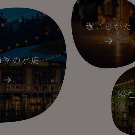
過ごしかた
四季の水庭
滞