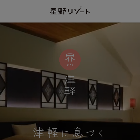
津軽
息
に
づく