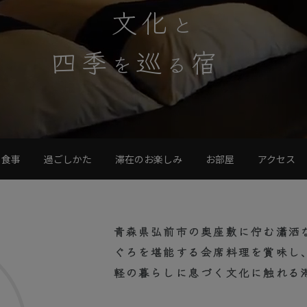
文化
と
四季
巡
宿
を
る
食事
過ごしかた
滞在のお楽しみ
お部屋
アクセス
青森県弘前市の奥座敷に佇む瀟洒
ぐろを堪能する会席料理を賞味し
軽の暮らしに息づく文化に触れる