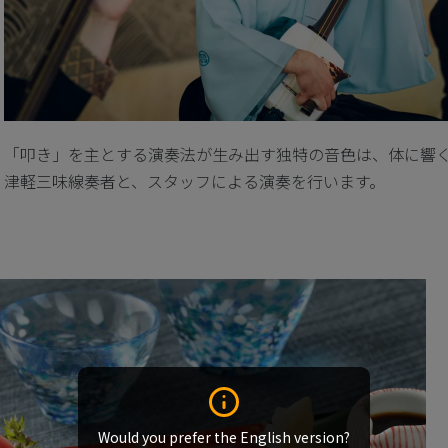
「叩き」を主とする演奏法が生み出す独特の音色は、体に響
津軽三味線奏者と、スタッフによる演奏を行います。
Would you prefer the English version?