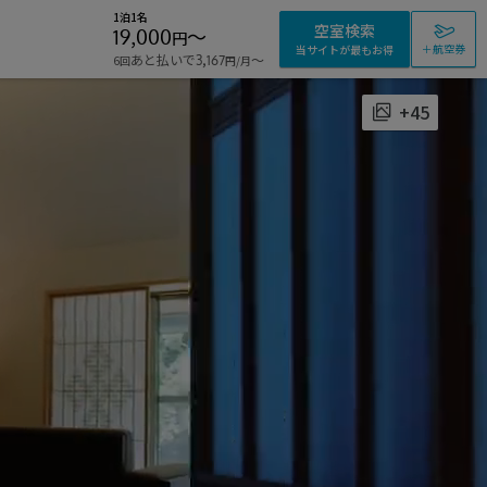
1泊1名
空室検索
19,000
〜
円
＋航空券
当サイトが最もお得
あと払いで
〜
6回
3,167
/月
円
+45