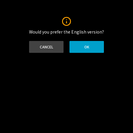
Would you prefer the English version?
No supported media sources
CANCEL
OK