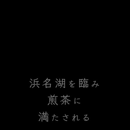
浜名湖
臨
を
み
煎茶
に
満
たされる