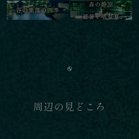
森の静涼
谷の集落の四季
避暑を嗜む夏
周辺の見どころ