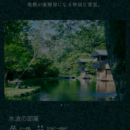
地熱が床暖房になる特別な客室。
水波の部屋
1〜4名
57m²〜68m²