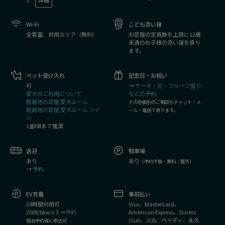
2
詳細
Wi-Fi
こども添い寝
全客室、共用エリア（無料）
お部屋の定員数を上限に12歳
未満のお子様の添い寝を承り
ます。
ペット受け入れ
記念日・お祝い
可
→
ケーキ・花・フルーツ盛り
愛犬のご利用について
などの予約
庭路地の部屋 愛犬ルーム
その他個別のご相談もチャット・メ
庭路地の部屋 愛犬ルーム ツイ
ール・電話で承ります。
ン
1
2
まで推奨
室
頭
送迎
駐車場
あり
あり
（予約不要・無料・屋外）
→
予約
EV充電
事前払い
24時間利用可
Visa、Mastercard、
200V/6kw×3 →
予約
American Express、Diners
Club、JCB、ペイディ、永久
宿泊予約後に申込可