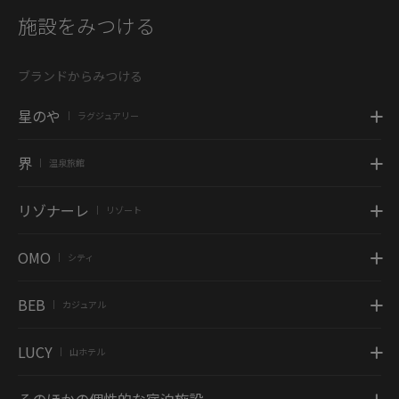
施設をみつける
ブランドからみつける
星のや
ラグジュアリー
|
界
温泉旅館
|
リゾナーレ
リゾート
|
OMO
シティ
|
BEB
カジュアル
|
LUCY
山ホテル
|
そのほかの個性的な宿泊施設