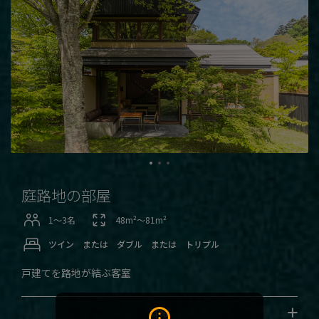
庭路地の部屋
1〜3名
48m²〜81m²
ツイン または ダブル または トリプル
戸建てを路地が結ぶ客室
詳細