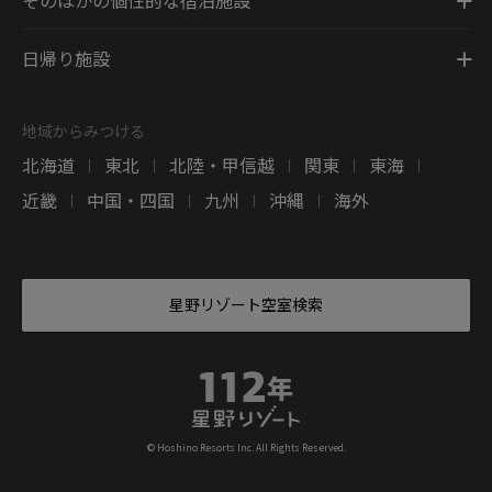
日帰り施設
地域からみつける
北海道
東北
北陸・甲信越
関東
東海
|
|
|
|
|
近畿
中国・四国
九州
沖縄
海外
|
|
|
|
星野リゾート空室検索
© Hoshino Resorts Inc. All Rights Reserved.