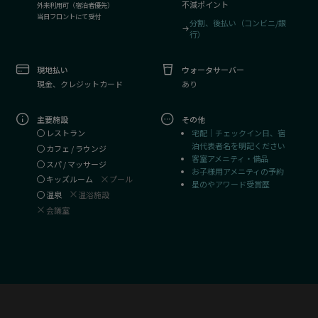
不滅ポイント
外来利用可（宿泊者優先）
当日フロントにて受付
分割、後払い（コンビニ/銀
行）
現地払い
ウォータサーバー
現金、クレジットカード
あり
主要施設
その他
宅配｜チェックイン日、宿
レストラン
泊代表者名を明記ください
カフェ / ラウンジ
客室アメニティ・備品
スパ / マッサージ
お子様用アメニティの予約
キッズルーム
プール
星のやアワード受賞歴
温泉
温浴施設
会議室