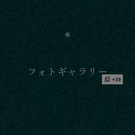
フォトギャラリー
+39
This
is
a
No supported
modal
window.
media sources