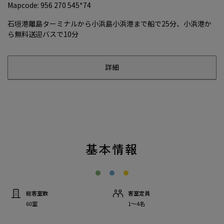
Mapcode: 956 270 545*74
石垣港離島ターミナルから小浜島小浜港まで船で25分、小浜港か
ら無料送迎バスで10分
詳細
基本情報
総客室数
客室定員
60室
1〜4名