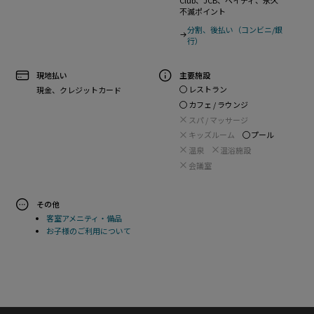
不滅ポイント
分割、後払い（コンビニ/銀
行）
現地払い
主要施設
レストラン
現金、クレジットカード
カフェ / ラウンジ
スパ / マッサージ
キッズルーム
プール
温泉
温浴施設
会議室
その他
客室アメニティ・備品
お子様のご利用について