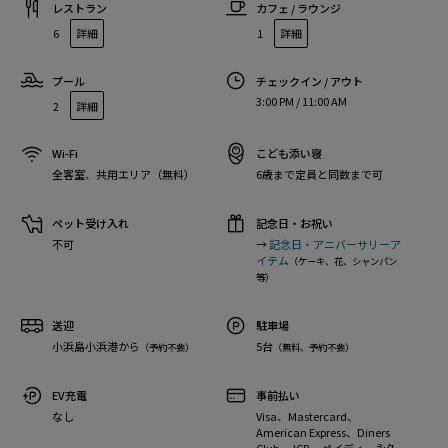
レストラン
カフェ / ラウンジ
6
詳細
1
詳細
プール
チェックイン / アウト
3:00 PM / 11:00 AM
2
詳細
Wi-Fi
こども添い寝
全客室、共用エリア（無料）
6歳まで定員と同数まで可
ペット受け入れ
記念日・お祝い
不可
→
記念日・アニバーサリーア
イテム
（ケーキ、花、シャンパン
等）
送迎
駐車場
小浜島小浜港から
5台
（予約不要）
（無料、予約不要）
EV充電
事前払い
なし
Visa、Mastercard、
American Express、Diners
Club、JCB、ペイディ、永久