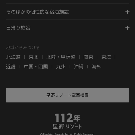
そのほかの個性的な宿泊施設
日帰り施設
地域からみつける
北海道
東北
北陸・甲信越
関東
東海
|
|
|
|
|
近畿
中国・四国
九州
沖縄
海外
|
|
|
|
星野リゾート空室検索
© Hoshino Resorts Inc. All Rights Reserved.