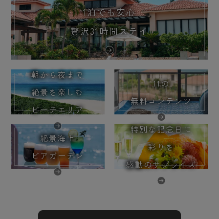
1泊でも安心
贅沢31時間ステイ
朝から夜まで
11の
絶景を楽しむ
無料コンテンツ
ビーチエリア
特別な記念日に
絶景海上
彩りを
ビアガーデン
感動のサプライズ