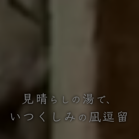
見晴
湯
らしの
で、
いつくしみ
凪逗留
の