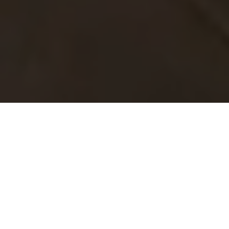
世界遺産「嚴島神社」を望み、静かな瀬戸内海が目の前
に広がる温泉宿。全館畳敷きの館内は素足で過ごせる快
適さ、凪いだ海を眺めながら温泉に癒されます。