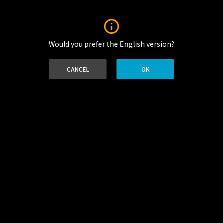
Would you prefer the English version?
No supported media sources
CANCEL
OK