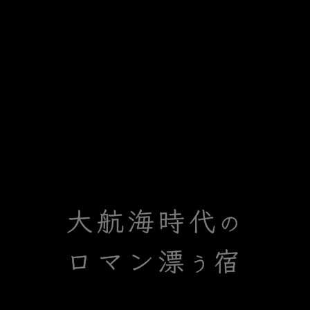
大航海時代
の
ロマン漂
宿
う