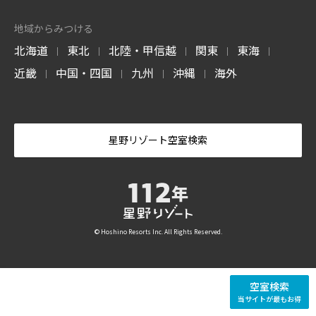
地域からみつける
北海道
東北
北陸・甲信越
関東
東海
|
|
|
|
|
近畿
中国・四国
九州
沖縄
海外
|
|
|
|
星野リゾート空室検索
© Hoshino Resorts Inc. All Rights Reserved.
空室検索
当サイトが最もお得