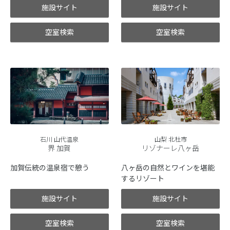
施設サイト
施設サイト
空室検索
空室検索
石川 山代温泉
山梨 北杜市
界 加賀
リゾナーレ八ヶ岳
加賀伝統の温泉宿で憩う
八ヶ岳の自然とワインを堪能
するリゾート
施設サイト
施設サイト
空室検索
空室検索