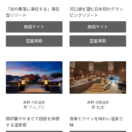
「谷の集落に滞在する」滞在
河口湖を望む日本初のグラン
型リゾート
ピングリゾート
施設サイト
施設サイト
空室検索
空室検索
長野 大町温泉
長野 浅間温泉
界 アルプス
界 松本
囲炉裏やかまどで田舎を体感
音楽とワインを味わい温泉三
する温泉宿
昧