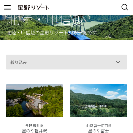
北陸・甲信越
北陸・甲信越の星野リゾート施設一覧です
絞り込み
長野 軽井沢
山梨 富士河口湖
星のや軽井沢
星のや富士