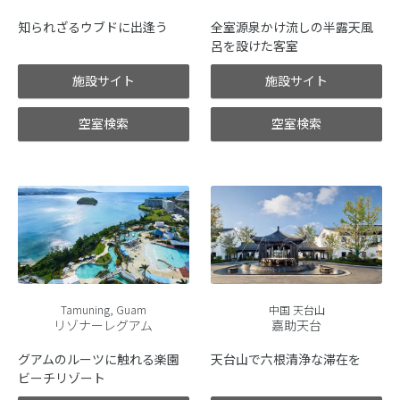
知られざるウブドに出逢う
全室源泉かけ流しの半露天風
呂を設けた客室
施設サイト
施設サイト
空室検索
空室検索
Tamuning, Guam
中国 天台山
リゾナーレグアム
嘉助天台
グアムのルーツに触れる楽園
天台山で六根清浄な滞在を
ビーチリゾート