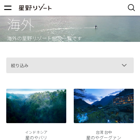
海外
海外の星野リゾート施設一覧です
絞り込み
インドネシア
台湾 台中
星のやバリ
星のやグーグァン