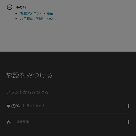
その他
客室アメニティ・備品
お子様のご利用について
施設をみつける
ブランドからみつける
星のや
ラグジュアリー
|
界
温泉旅館
|