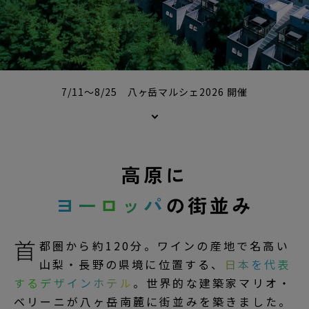
7/11～8/25 八ヶ岳マルシェ2026 開催
高原に
ヨーロッパ
の街並み
首
都圏から約120分。ワインの産地で名高い
山梨・長野の県境に位置する、
日本を代表
するデザインホテル
。世界的な建築家マリオ・
ベリーニが八ヶ岳南麓に街並みを築きました。