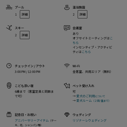
プール
温浴施設
1
詳細
2
詳細
スキー
会議室
あり
2
詳細
オフサイトミーティングは
こ
ちら
インセンティブ・アクティビ
ティは
こちら
チェックイン / アウト
Wi-Fi
3:00 PM / 12:00 PM
全客室、共用エリア（無料）
こども添い寝
ペット受け入れ
6歳まで（客室定員と同数ま
可
で可）
→
愛犬のご利用
について
→
愛犬ルーム
（２頭/室まで）
記念日・お祝い
ウェディング
アニバーサリーアイテム
リゾナーレウェディング
（ケー
キ、花、シャンパン等）