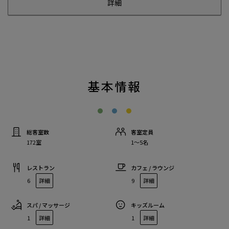
詳細
基本情報
総客室数
客室定員
172室
1〜5名
レストラン
カフェ / ラウンジ
6
詳細
9
詳細
スパ / マッサージ
キッズルーム
1
詳細
1
詳細