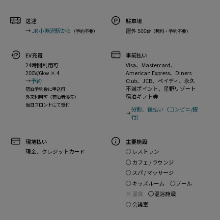
送迎
駐車場
→
JR 小淵沢駅から
屋外 500
（予約不要）
台（無料・予約不要）
EV充電
事前払い
24時間利用可
Visa、Mastercard、
200V/6kw × 4
American Express、Diners
→
予約
Club、JCB、ペイディ、永久
不滅ポイント、星野リゾート
宿泊予約後に申込可
宿泊ギフト券
外来利用可（宿泊者優先）
当日フロントにて受付
分割、後払い（コンビニ/銀
行）
現地払い
主要施設
レストラン
現金、クレジットカード
カフェ / ラウンジ
スパ / マッサージ
キッズルーム
プール
温泉
温浴施設
会議室