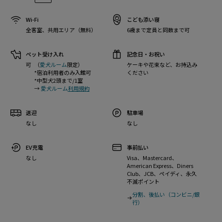
Wi-Fi
こども添い寝
全客室、共用エリア（無料）
6歳まで定員と同数まで可
ペット受け入れ
記念日・お祝い
可
（
愛犬ルーム
限定）
ケーキや花束など、お持込み
*宿泊利用者のみ入館可
ください
*中型犬2頭まで/1室
→
愛犬ルーム
利用規約
送迎
駐車場
なし
なし
EV充電
事前払い
なし
Visa、Mastercard、
American Express、Diners
Club、JCB、ペイディ、永久
不滅ポイント
分割、後払い（コンビニ/銀
行）