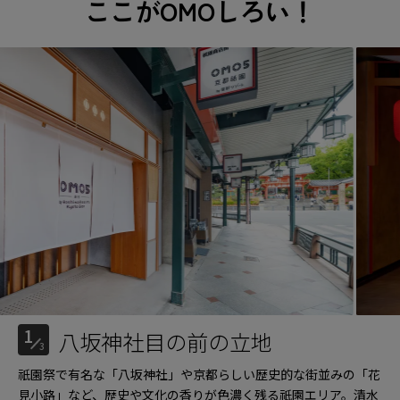
ここが
OMOしろい！
1
八坂神社目の前の立地
3
祇園祭で有名な「八坂神社」や京都らしい歴史的な街並みの「花
見小路」など、歴史や文化の香りが色濃く残る祇園エリア。清水