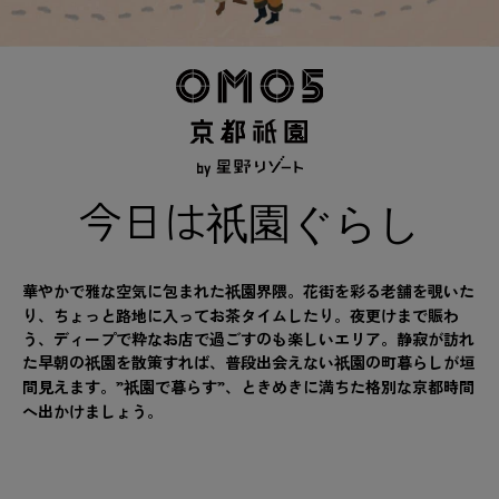
今日は
祇園ぐらし
華やかで雅な空気に包まれた
園界隈。花街を彩る老舗を覗いた
祇
り、ちょっと路地に入ってお茶タイムしたり。夜更けまで賑わ
う、ディープで粋なお店で過ごすのも楽しいエリア。静寂が訪れ
た早朝の
園を散策すれば、普段出会えない
園の町暮らしが垣
祇
祇
間見えます。”
園で暮らす”、ときめきに満ちた格別な京都時間
祇
へ出かけましょう。