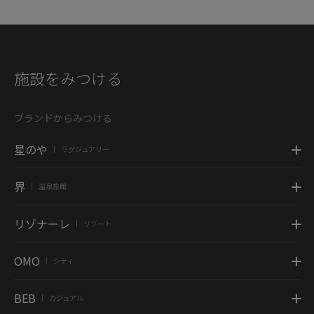
施設をみつける
ブランドからみつける
星のや
ラグジュアリー
|
界
温泉旅館
|
リゾナーレ
リゾート
|
OMO
シティ
|
BEB
カジュアル
|