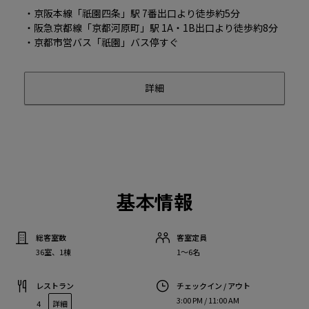
・京阪本線「祇園四条」駅 7番出口より徒歩約5分
・阪急京都線「京都河原町」駅 1A・1B出口より徒歩約8分
・京都市営バス「祇園」バス停すぐ
詳細
基本情報
総客室数
客室定員
36室、1棟
1〜6名
レストラン
チェックイン / アウト
3:00 PM / 11:00 AM
4
詳細