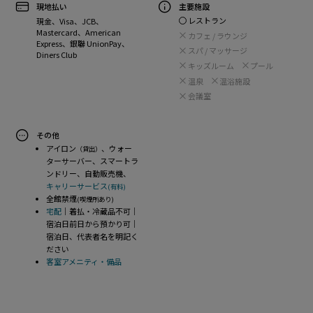
現地払い
主要施設
レストラン
現金、Visa、JCB、
Mastercard、American
カフェ / ラウンジ
Express、銀聯 UnionPay、
スパ / マッサージ
Diners Club
キッズルーム
プール
温泉
温浴施設
会議室
その他
アイロン
、ウォー
（貸出）
ターサーバー、スマートラ
ンドリー、自動販売機、
キャリーサービス
(有料)
全館禁煙
(喫煙所あり)
宅配
｜着払・冷蔵品不可｜
宿泊日前日から預かり可｜
宿泊日、代表者名を明記く
ださい
客室アメニティ・備品