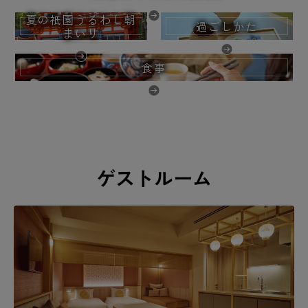
夏の祇園うるわし朝
過ごしかた
まいり
食事
ゲストルーム