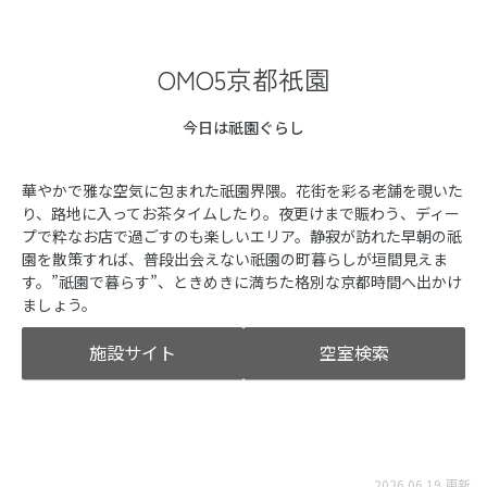
OMO5京都祇園
今日は祇園ぐらし
華やかで雅な空気に包まれた祇園界隈。花街を彩る老舗を覗いた
り、路地に入ってお茶タイムしたり。夜更けまで賑わう、ディー
プで粋なお店で過ごすのも楽しいエリア。静寂が訪れた早朝の祇
園を散策すれば、普段出会えない祇園の町暮らしが垣間見えま
す。”祇園で暮らす”、ときめきに満ちた格別な京都時間へ出かけ
ましょう。
施設サイト
空室検索
2026.06.19 更新