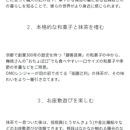
の暮らしを知ることで、彼らの世界がより身近に感じられます。
２．本格的な和菓子と抹茶を嗜む
京都で創業300年の歴史を持つ「鍵善良房」の和菓子の中から、
舞妓さんの”おちょぼ口”でも食べやすい一口サイズの和菓子や季
節の羊羹などをご用意。
OMOレンジャーが目の前で点てる「祇園辻利」の抹茶が、その味
わいをより一層引き立てます。
３．お座敷遊びを楽しむ
抹茶で一息ついた後は、投扇興(とうせんきょう)や金比羅船々な
どのお座敷遊びが体験できます。普段はなかなか触れる機会のな