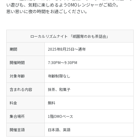
い遊びも、気軽に楽しめるようOMOレンジャーがご紹介。
思い思いに夜の時間をお過ごしください。
ローカルリズムナイト 「祇園宵のおも茶話会」
期間
2025年8月25日～通年
開催時間
7:30PM～9:30PM
対象年齢
年齢制限なし
含まれる内容
抹茶、和菓子
料金
無料
集合場所
1階OMOベース
開催言語
日本語、英語