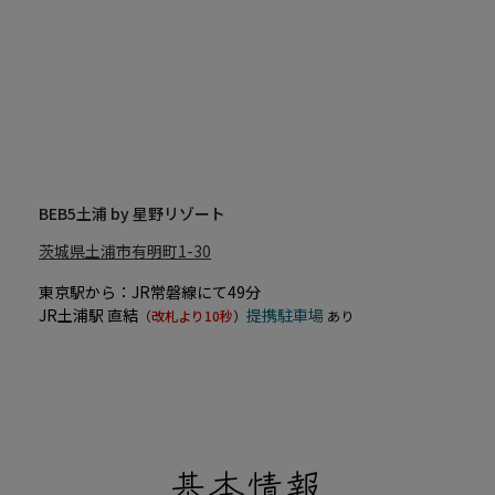
BEB5土浦 by 星野リゾート
茨城県土浦市有明町1-30
東京駅から：JR常磐線にて49分
JR土浦駅 直結
提携駐車場
（
改札より10秒
）
あり
基本情報