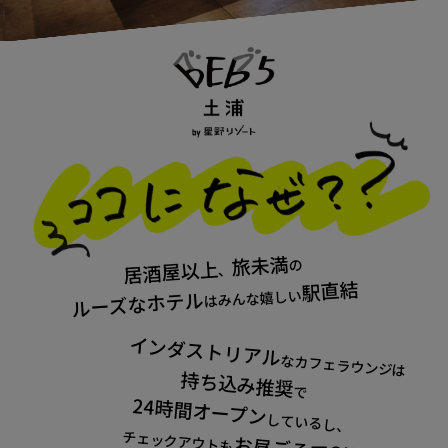
旅未満
居酒屋以上
の
、
駅直結
はみんな嬉しい
ルーズなホテル
インダストリアル
なカフェラウンジは
持ち込み推奨
で
24時間オープン
しているし、
チェックアウトも