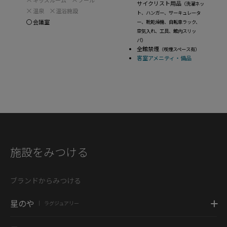
サイクリスト用品
（洗濯ネッ
温泉
温浴施設
ト、ハンガー、サーキュレータ
会議室
ー、靴乾燥機、自転車ラック、
空気入れ、工具、館内スリッ
パ）
全館禁煙
（喫煙スペース有）
客室アメニティ・備品
施設をみつける
ブランドからみつける
星のや
ラグジュアリー
|