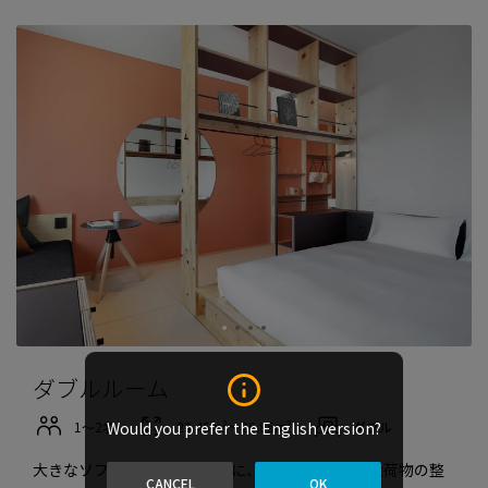
ダブルルーム
1〜2名
23.45m²〜26.85m²
ダブル
Would you prefer the English version?
大きなソファとダブルベッドに、デスクも完備。大荷物の整
CANCEL
OK