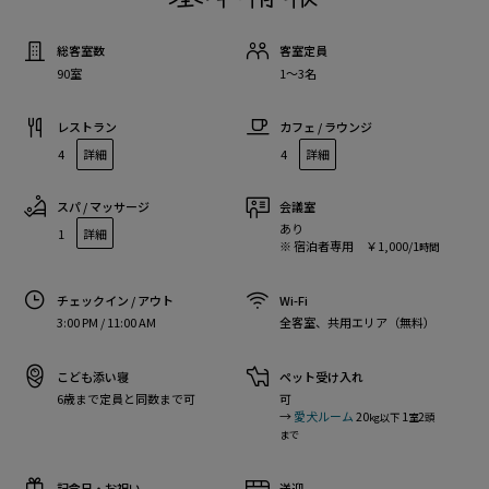
総客室数
客室定員
90室
1〜3名
レストラン
カフェ / ラウンジ
4
詳細
4
詳細
スパ / マッサージ
会議室
あり
1
詳細
※ 宿泊者専用 ￥1,000/1
時間
チェックイン / アウト
Wi-Fi
3:00 PM / 11:00 AM
全客室、共用エリア（無料）
こども添い寝
ペット受け入れ
6歳まで定員と同数まで可
可
→
愛犬ルーム
20
1
2
kg以下
室
頭
まで
記念日・お祝い
送迎