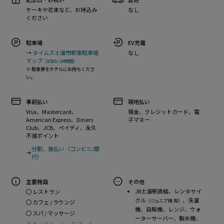
ケーキや花束など、お持込み
なし
ください
駐車場
EV充電
→
タイムズ土浦市駅東駐車場
なし
マップ
（¥500/24時間）
※ 駐車券をホテルにお持ちくださ
い。
事前払い
現地払い
Visa、Mastercard、
現金、クレジットカード、電
American Express、Diners
子マネー
Club、JCB、ペイディ、永久
不滅ポイント
分割、後払い（コンビニ/銀
行）
主要施設
その他
JR土浦駅直結、レンタサイ
レストラン
クル
、洗濯
（ジュニア用 有）
カフェ / ラウンジ
機、自販機、レンジ、ウォ
スパ / マッサージ
ーターサーバー、製氷機、
キッズルーム
プール