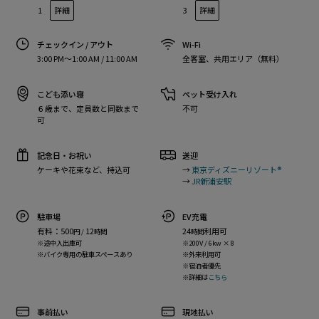
1
詳細
3
詳細
チェックイン / アウト
Wi-Fi
3:00 PM〜1:00 AM / 11:00 AM
全客室、共用エリア（無料）
こども添い寝
ペット受け入れ
６歳まで、定員数と同数まで
不可
可
記念日・お祝い
送迎
ケーキや花束など、持込可
→
東京ディズニーリゾート®
→
JR新浦安駅
駐車場
EV充電
有料：500
12
24
利用可
円 /
時間
時間
※途中入出庫可
※200V / 6kw × 8
※バイク専用の駐車スペースあり
※外来利用可
※宿泊者優先
※詳細は
こちら
事前払い
現地払い