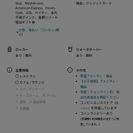
Visa、Mastercard、
現金、クレジットカード
American Express、Diners
Club、JCB、ペイディ、永久
不滅ポイント、星野リゾート
宿泊ギフト券
分割、後払い（コンビニ/銀
行）
ロッカー
ウォータサーバー
あり：無料
あり：無料
主要施設
その他
客室アメニティ・備品
レストラン
【お子様用】アメニティ・
カフェ / ラウンジ
備品
スパ / マッサージ
宅配｜チェックイン日、宿
キッズルーム
プール
泊代表者名を明記ください
温泉
温浴施設
コンビニエンスストア
（ロ
を併設しています
会議室
ーソン）
コインランドリーあり
(洗濯機と乾燥機各10台ずつご用
意しています。)