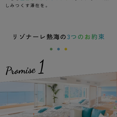
しみつくす滞在を。
リゾナーレ熱海の
3つのお約束
1
Promise