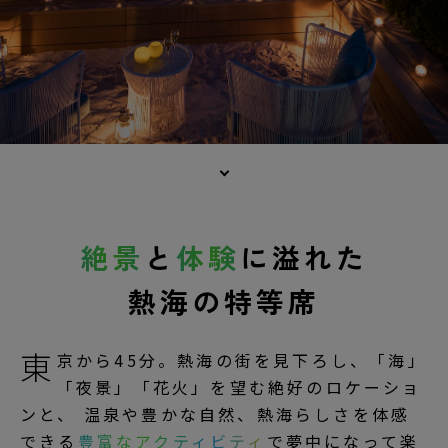
絶景
と
体験
に溢れた
熱海の特等席
東
京から45分。熱海の街を見下ろし、「海」
「夜景」「花火」を望む絶好のロケーショ
ンと、 温泉や豊かな自然、熱海らしさを体感
できる
豊富なアクティビティ
で夢中になって楽