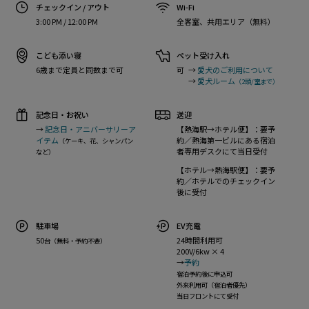
チェックイン / アウト
Wi-Fi
3:00 PM / 12:00 PM
全客室、共用エリア（無料）
こども添い寝
ペット受け入れ
6歳まで定員と同数まで可
可
→
愛犬のご利用について
→
愛犬ルーム
（2頭/室まで）
記念日・お祝い
送迎
→
記念日・アニバーサリーア
【熱海駅→ホテル便】：要予
イテム
約／熱海第⼀ビルにある宿泊
（ケーキ、花、シャンパン
者専用デスクにて当日受付
など）
【ホテル→熱海駅便】：要予
約／ホテルでのチェックイン
後に受付
駐車場
EV充電
50
24時間利用可
台（無料・予約不要）
200V/6kw × 4
→
予約
宿泊予約後に申込可
外来利用可（宿泊者優先）
当日フロントにて受付