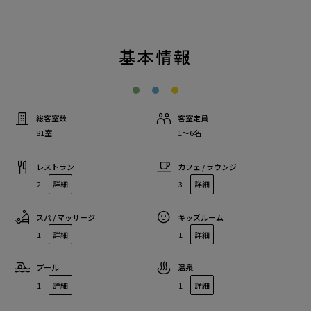
基本情報
総客室数
客室定員
81室
1〜6名
レストラン
カフェ / ラウンジ
2
詳細
3
詳細
スパ / マッサージ
キッズルーム
1
詳細
1
詳細
プール
温泉
1
詳細
1
詳細