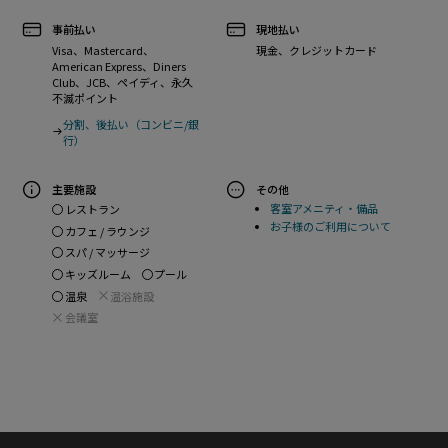
事前払い
現地払い
Visa、Mastercard、
現金、クレジットカード
American Express、Diners
Club、JCB、ペイディ、永久
不滅ポイント
分割、後払い（コンビニ/銀
行）
主要施設
その他
客室アメニティ・備品
レストラン
お子様のご利用について
カフェ / ラウンジ
スパ / マッサージ
キッズルーム
プール
温泉
温浴施設
会議室