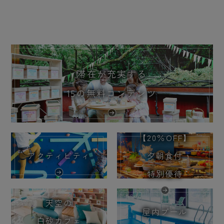
滞在が充実する
15の無料コンテンツ
【20％OFF】
アクティビティ
夕朝食付
特別優待
天空の
屋内プール
白砂カフェ