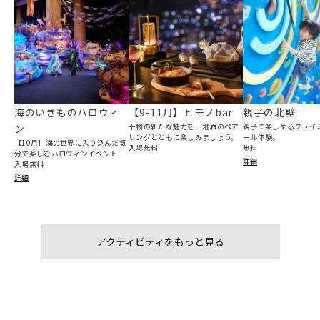
海のいきものハロウィ
【9-11月】ヒモノbar
親子の北壁
干物の新たな魅力を、地酒のペア
親子で楽しめるクライ
ン
リングとともに楽しみましょう。
ール体験。
【10月】海の世界に入り込んだ気
入場無料
無料
分で楽しむハロウィンイベント
詳細
入場無料
詳細
アクティビティをもっと見る