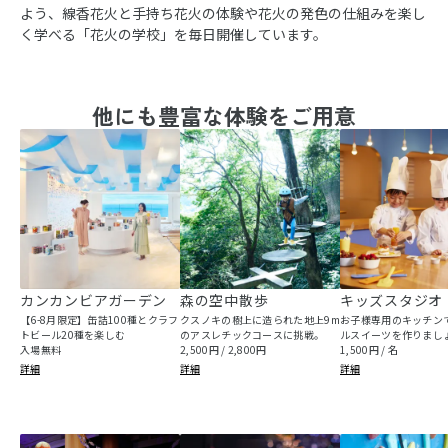
よう、線香花火と手持ち花火の体験や花火の発色の仕組みを楽し
く学べる「花火の学校」を毎日開催しています。
他にも豊富な体験をご用意
カンカンビアガーデン
森の空中散歩
キッズスタジオ
【6-8月限定】缶詰100種とクラフ
クスノキの樹上に造られた地上9m
お子様専用のキッチン
トビール20種を楽しむ
のアスレチックコースに挑戦。
ルスイーツを作りまし
入場無料
2,500円 / 2,800円
1,500円 / 名
詳細
詳細
詳細