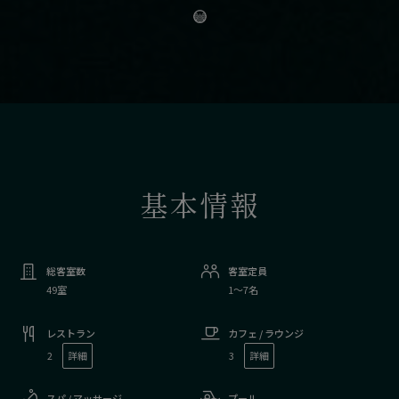
基本情報
総客室数
客室定員
49室
1〜7名
レストラン
カフェ / ラウンジ
2
詳細
3
詳細
スパ / マッサージ
プール