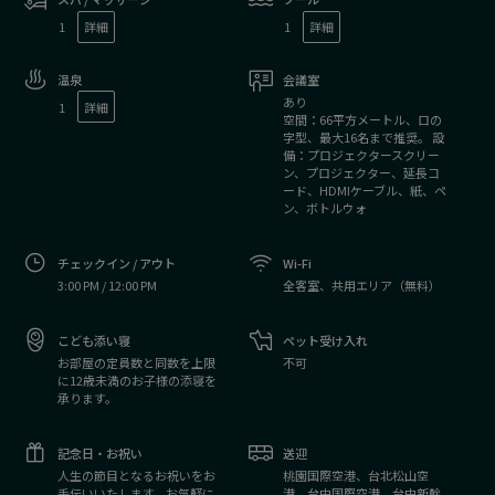
1
詳細
1
詳細
温泉
会議室
あり
1
詳細
空間：66平方メートル、ロの
字型、最大16名まで推奨。 設
備：プロジェクタースクリー
ン、プロジェクター、延長コ
ード、HDMIケーブル、紙、ペ
ン、ボトルウォ
チェックイン / アウト
Wi-Fi
3:00 PM / 12:00 PM
全客室、共用エリア（無料）
こども添い寝
ペット受け入れ
お部屋の定員数と同数を上限
不可
に12歳未満のお子様の添寝を
承ります。
記念日・お祝い
送迎
人生の節目となるお祝いをお
桃園国際空港、台北松山空
手伝いいたします。お気軽に
港、台中国際空港、台中新幹