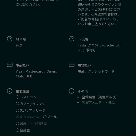
ご相談ください。
線駅から星のやグーグァン間
の送迎サービス(有料)がござ
います。ご希望のお客様は、
ご到着の3日前までに
こちら
からお申し込みください。
駐車場
EV充電
あり
Tesla
, Porsche
（テスラ）
（ポル
予約可
シェ）
事前払い
現地払い
Visa、Mastercard、Diners
現金、クレジットカード
Club、JCB
主要施設
その他
全館禁煙（喫煙所あり）
レストラン
客室アメニティ・備品
カフェ / ラウンジ
スパ / マッサージ
キッズルーム
プール
温泉
温浴施設
会議室