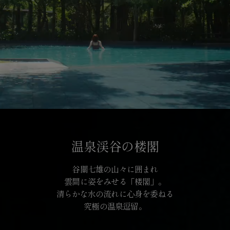
温泉渓谷の楼閣
谷關七雄の山々に囲まれ
雲間に姿をみせる「楼閣」。
清らかな水の流れに心身を委ねる
究極の温泉逗留。