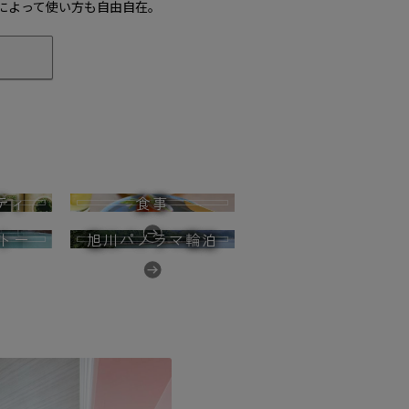
によって使い方も自由自在。
ティ
食事
トー
旭川パノラマ輪泊