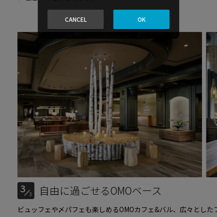
CANCEL
OK
3
自由に過ごせるOMOベース
3
ビュッフェや〆パフェも楽しめるOMOカフェ&バル、広々とした