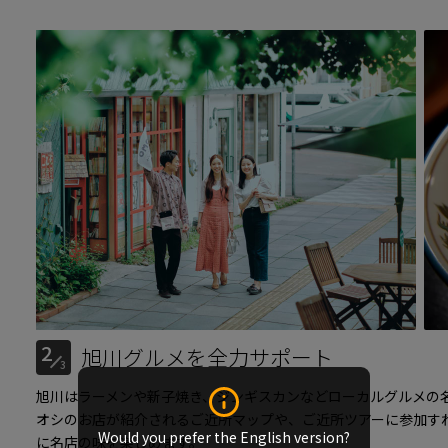
2
旭川グルメを全力サポート
3
旭川はラーメンや新子焼き、ジンギスカンなどローカルグルメの
オシのお店が紹介されるご近所マップや、ご近所ツアーに参加す
Would you prefer the English version?
に名店の味を楽しめます。