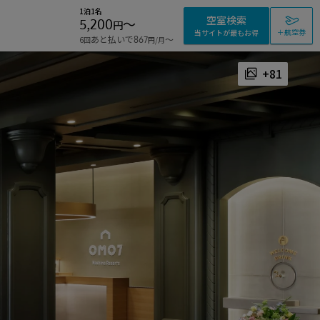
1泊1名
空室検索
5,200
〜
円
＋航空券
当サイトが最もお得
あと払いで
〜
6回
867
/月
円
+81