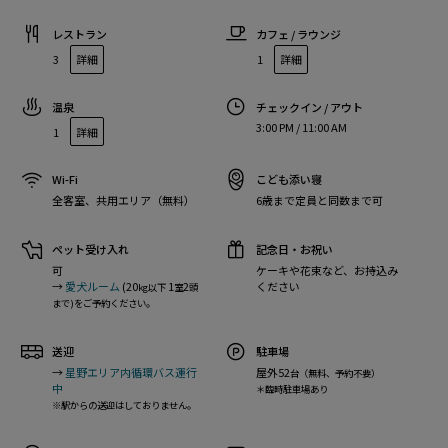
レストラン
カフェ / ラウンジ
3
詳細
1
詳細
温泉
チェックイン / アウト
3:00 PM / 11:00 AM
1
詳細
Wi-Fi
こども添い寝
全客室、共用エリア（無料）
6歳まで定員と同数まで可
ペット受け入れ
記念日・お祝い
可
ケーキや花束など、お持込み
→
愛犬ルーム
(20
1
2
ください
kg以下
室
頭
まで)をご予約ください。
送迎
駐車場
→
星野エリア内循環バス運行
屋外52
台（無料、予約不要）
中
＊臨時駐車場あり
※駅からの送迎はしておりません。