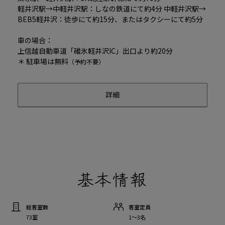
軽井沢駅→中軽井沢駅：しなの鉄道にて約4分 中軽井沢駅→
BEB5軽井沢：徒歩にて約15分、またはタクシーにて約5分
車の場合：
上信越自動車道「碓氷軽井沢IC」出口より約20分
＊ 駐車場は無料
（予約不要）
詳細
基本情報
総客室数
客室定員
73室
1〜3名