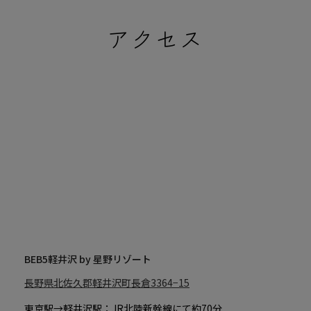
アクセス
BEB5軽井沢 by 星野リゾート
長野県北佐久郡軽井沢町長倉3364−15
東京駅→軽井沢駅：JR北陸新幹線にて約70分