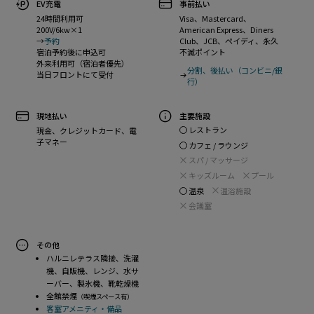
EV充電
事前払い
24時間利用可
Visa、Mastercard、
200V/6kw×1
American Express、Diners
→
予約
Club、JCB、ペイディ、永久
宿泊予約後に申込可
不滅ポイント
外来利用可（宿泊者優先）
分割、後払い（コンビニ/銀
当日フロントにて受付
行）
現地払い
主要施設
レストラン
現金、クレジットカード、電
子マネー
カフェ / ラウンジ
スパ / マッサージ
キッズルーム
プール
温泉
温浴施設
会議室
その他
ハルニレテラス隣接、洗濯
機、自販機、レンジ、水サ
ーバー、製氷機、靴乾燥機
全館禁煙
（喫煙スペース有）
客室アメニティ・備品