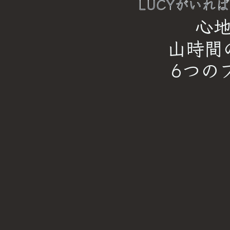
LUCYがいれ
心地
山時間
6つの