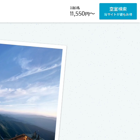
1泊1名
空室検索
11,550
〜
円
当サイトが最もお得