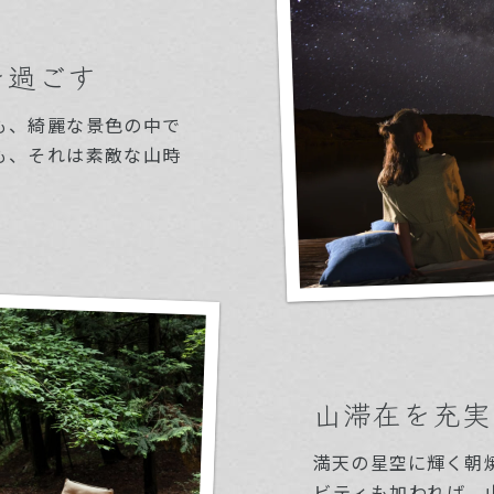
を過ごす
も、綺麗な景色の中で
も、それは素敵な山時
山滞在を充実
満天の星空に輝く朝焼
ビティも加われば、