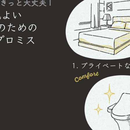
ばきっと大丈夫！
よい

のための

プロミス
プライベート