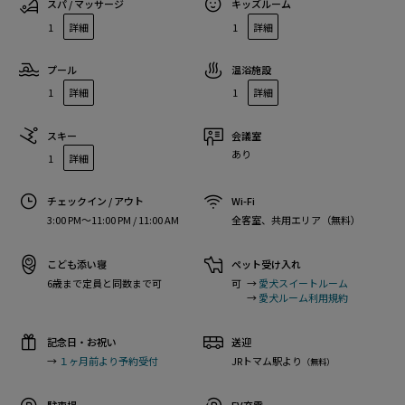
スパ / マッサージ
キッズルーム
1
詳細
1
詳細
プール
温浴施設
1
詳細
1
詳細
スキー
会議室
あり
1
詳細
チェックイン / アウト
Wi-Fi
3:00 PM〜11:00 PM / 11:00 AM
全客室、共用エリア（無料）
こども添い寝
ペット受け入れ
6歳まで定員と同数まで可
可
→
愛犬スイートルーム
→
愛犬ルーム利用規約
記念日・お祝い
送迎
→
１ヶ月前より予約受付
JRトマム駅より
（無料）