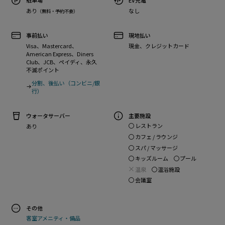
駐車場
EV充電
あり
なし
（無料・予約不要）
事前払い
現地払い
Visa、Mastercard、
現金、クレジットカード
American Express、Diners
Club、JCB、ペイディ、永久
不滅ポイント
分割、後払い（コンビニ/銀
行）
ウォータサーバー
主要施設
レストラン
あり
カフェ / ラウンジ
スパ / マッサージ
キッズルーム
プール
温泉
温浴施設
会議室
その他
客室アメニティ・備品