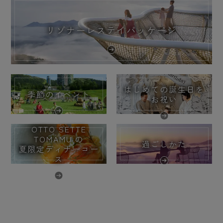
リゾナーレステイパッケージ
はじめての誕生日を
季節のイベント
お祝い
OTTO SETTE
TOMAMU の
過ごしかた
夏限定ディナーコー
ス