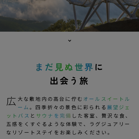
まだ見ぬ世界
に
出会う旅
広
大な敷地内の高台に佇む
オールスイートル
ーム
。四季折々の景色に彩られる
展望ジェ
ットバス
と
サウナを完備
した客室、贅沢な食、
五感をくすぐるような体験で、ラグジュアリー
なリゾートステイをお楽しみください。