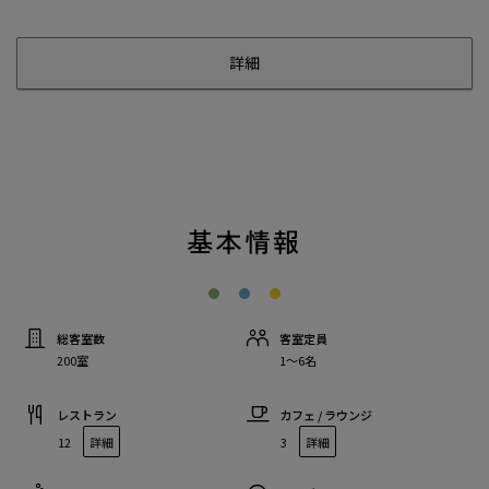
詳細
基本情報
総客室数
客室定員
200室
1〜6名
レストラン
カフェ / ラウンジ
12
詳細
3
詳細