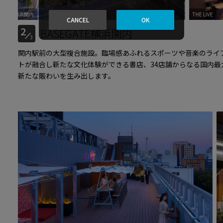
浜関内
BASEGATE横浜関内
THE LIVE
CANCEL
OK
2
BASEGATE横浜関内
3
関内駅前の大型複合施設。臨場感あふれるスポーツや音楽のライ
トが融合し新たな文化体験ができる書店、34店舗からなる国内最
新たな賑わいを生み出します。