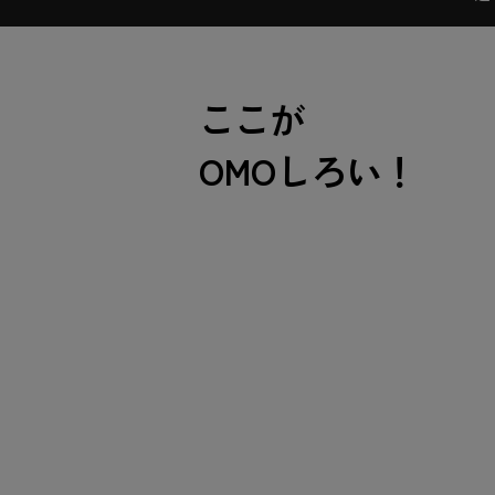
ここが
OMOしろい！
OMO7横浜 外観
建築家 村野藤