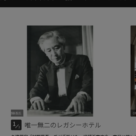
吾氏
建築家 村野藤吾氏
OMOベース
1
唯一無二のレガシーホテル
3