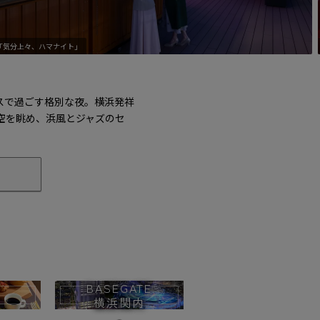
、ハマナイト」
「気分上々、ハマナイト」
「気分上
スで過ごす格別な夜。横浜発祥
空を眺め、浜風とジャズのセ
BASEGATE
横浜関内