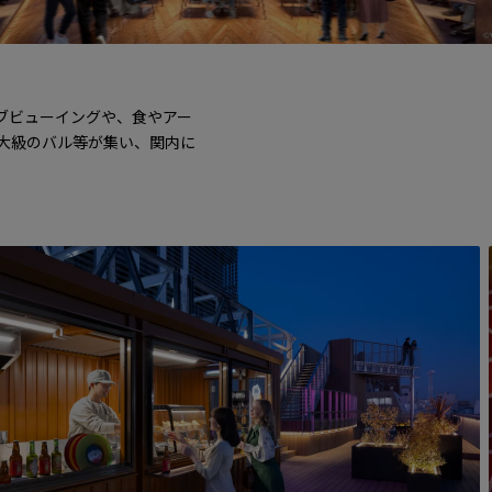
THE LIVE
ワン
ブビューイングや、食やアー
大級のバル等が集い、関内に