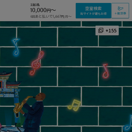
1泊1名
空室検索
10,000
〜
円
＋航空券
当サイトが最もお得
あと払いで
〜
6回
1,667
/月
円
+155