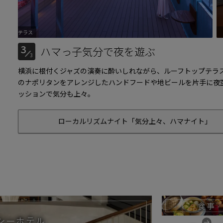
ラス
HAMAKAZEテラス
「気分上々
3
ハマっ子気分で夜を遊ぶ
3
横浜に根付くジャズの演奏に酔いしれながら、ルーフトップテラ
のナポリタンをアレンジしたハンドフードや地ビールを片手に夜
ッションで気分も上々。
ローカルリズムナイト「気分上々、ハマナイト」
食事
シーホテル