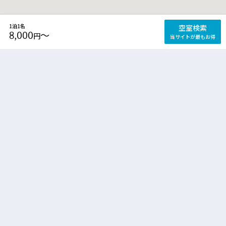
1泊1名
空室検索
8,000
〜
円
当サイトが最もお得